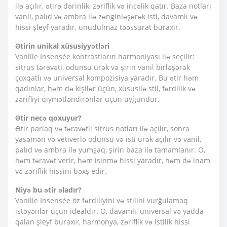
ilə açılır, ətirə dərinlik, zəriflik və incəlik qatır. Baza notları
vanil, palıd və ambra ilə zənginləşərək isti, davamlı və
hissi şleyf yaradır, unudulmaz təəssürat buraxır.
Ətirin unikal xüsusiyyətləri
Vanille Insensée kontrastların harmoniyası ilə seçilir:
sitrus təravəti, odunsu ürək və şirin vanil birləşərək
çoxqatlı və universal kompozisiya yaradır. Bu ətir həm
qadınlar, həm də kişilər üçün, xüsusilə stil, fərdilik və
zərifliyi qiymətləndirənlər üçün uyğundur.
Ətir necə qoxuyur?
Ətir parlaq və təravətli sitrus notları ilə açılır, sonra
yasəmən və vetiverlə odunsu və isti ürək açılır və vanil,
palıd və ambra ilə yumşaq, şirin baza ilə tamamlanır. O,
həm təravət verir, həm isinmə hissi yaradır, həm də inam
və zəriflik hissini bəxş edir.
Niyə bu ətir əladır?
Vanille Insensée öz fərdiliyini və stilini vurğulamaq
istəyənlər üçün idealdır. O, davamlı, universal və yadda
qalan şleyf buraxır, harmonya, zəriflik və istilik hissi