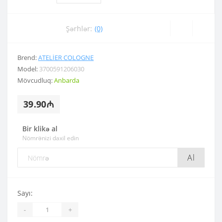
Şərhlər:
(0)
Brend:
ATELIER COLOGNE
Model:
3700591206030
Mövcudluq:
Anbarda
39.90₼
Bir klikə al
Nömrənizi daxil edin
Al
Sayı:
-
+