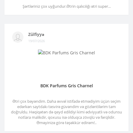
Şərtləriniz çox uyğundur.Ətrin qalıcılığı ətri super...
Zülfiyyə
19/07/2026
BDK Parfums Gris Charnel
Ətri çox bəyəndim. Daha əvvəl istifadə etmədiyim üçün seçim
edərkən saytdakı təsvirə güvəndim və gözləntilərim tam
doğruldu. Həqiqətən də qeyd edildiyi kimi ədviyyatlı və odunsu
notlara malikdir, qoxusu isə olduqca zövqlü və fərqlidir.
Əməyinizə görə təşəkkür edirəm!..