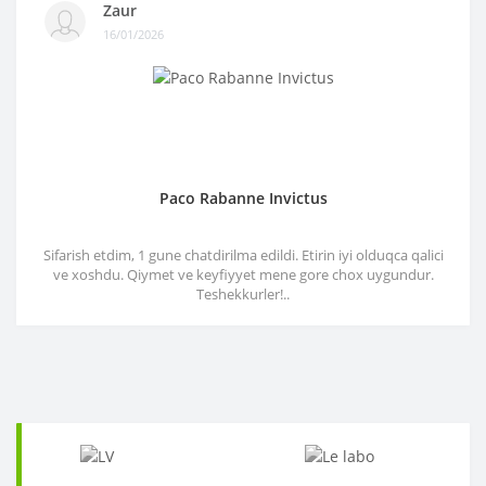
Zaur
16/01/2026
Paco Rabanne Invictus
Sifarish etdim, 1 gune chatdirilma edildi. Etirin iyi olduqca qalici
ve xoshdu. Qiymet ve keyfiyyet mene gore chox uygundur.
Teshekkurler!..