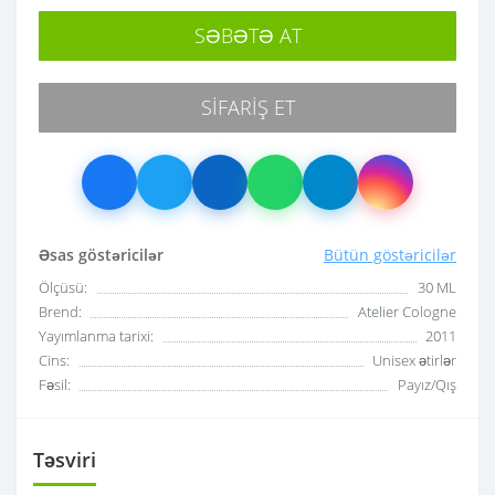
SƏBƏTƏ AT
SIFARIŞ ET
Əsas göstəricilər
Bütün göstəricilər
Ölçüsü:
30 ML
Brend:
Atelier Cologne
Yayımlanma tarixi:
2011
Cins:
Unisex ətirlər
Fəsil:
Payız/Qış
Təsviri