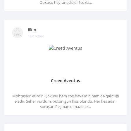
Qoxusu heyranedicidi 1sozlə...
Ilkin
18/01/2026
Creed Aventus
Möhtəşəm ətirdir. Qoxusu həm çox havalıdır, həm də qalıcılığı
əladır. Səhər vurdum, bütün gün hiss olundu. Hər kəs adını
soruşur. Peşman olmazsınız...