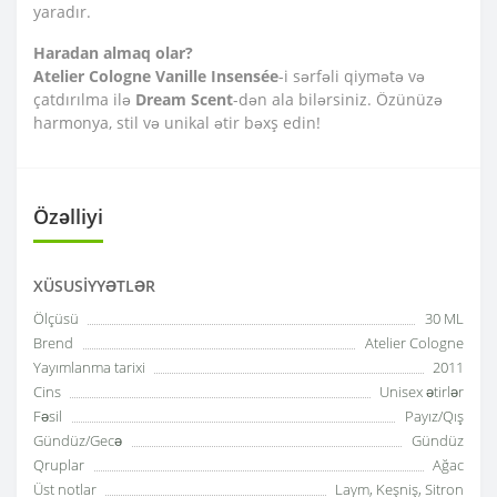
yaradır.
Haradan almaq olar?
Atelier Cologne Vanille Insensée
-i sərfəli qiymətə və
çatdırılma ilə
Dream Scent
-dən ala bilərsiniz. Özünüzə
harmonya, stil və unikal ətir bəxş edin!
Özəlliyi
XÜSUSIYYƏTLƏR
Ölçüsü
30 ML
Brend
Atelier Cologne
Yayımlanma tarixi
2011
Cins
Unisex ətirlər
Fəsil
Payız/Qış
Gündüz/Gecə
Gündüz
Qruplar
Ağac
Üst notlar
Laym, Keşniş, Sitron