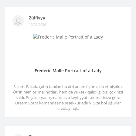
Zülfiyyə
19/07/2026
Frederic Malle Portrait of a Lady
Salam, Bakıda çətin tapılan bu ətri anam üçün əldə etmişdim.
Ətrin həm orijinal notları, həm də yüksək qalıcılığı bizi çox razı
saldı. Peşəkar yanaşmanıza və keyfiyyətli xidmətinizə görə
Dream Scent komandasına təşəkkür edirik. Sizə bol uğurlar
arzulayırıq!..