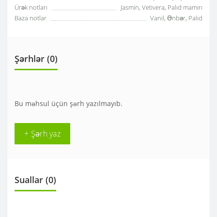
Ürək notları
Jasmin, Vetivera, Palıd mamırı
Baza notlar
Vanil, Ənbər, Palıd
Şərhlər (0)
Bu məhsul üçün şərh yazılmayıb.
+ Şərh yaz
Suallar
(0)