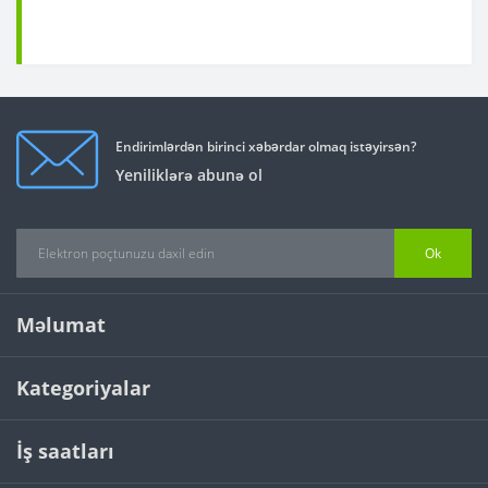
Endirimlərdən birinci xəbərdar olmaq istəyirsən?
Yeniliklərə abunə ol
Ok
Məlumat
Kategoriyalar
İş saatları