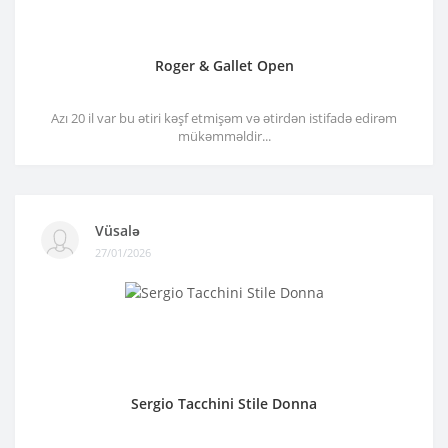
Roger & Gallet Open
Azı 20 il var bu ətiri kəşf etmişəm və ətirdən istifadə edirəm
mükəmməldir...
Vüsalə
27/01/2026
Sergio Tacchini Stile Donna