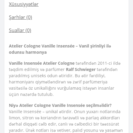
Xüsusiyyətlər
Şərhlər (0)
Suallar
(0)
Atelier Cologne Vanille Insensée – Vanil şirinliyi ilə
odunsu harmonya
Vanille Insensée
Atelier Cologne
tərəfindən 2011-ci ildə
təqdim edilmiş və parfümer
Ralf Schwieger
tərəfindən
yaradılmış uniseks odun ətiridir. Bu ətir fərdiliyi,
harmoniyanı qiymətləndirən və zərif parfümeriya
vasitəsilə öz unikallığını vurğulamaq istəyən insanlar
üçün nəzərdə tutulub.
Niyə Atelier Cologne Vanille Insensée seçilməlidir?
Vanille Insensée – unikal ətirdir. Onun yuxarı notlarında
limon, sitron və koriandrın təravətli və parlaq akkordları
dərhal diqqəti cəlb edir, canlı və cəlbedici bir təəssürat
yaradır. Ürək notları isə vetiver, palıd yosunu və yasəmən