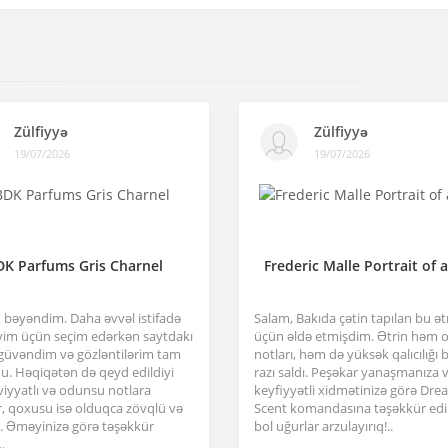
Zülfiyyə
Zülfiyyə
19/07/2026
19/07/2026
DK Parfums Gris Charnel
Frederic Malle Portrait of 
x bəyəndim. Daha əvvəl istifadə
Salam, Bakıda çətin tapılan bu ə
im üçün seçim edərkən saytdakı
üçün əldə etmişdim. Ətrin həm or
 güvəndim və gözləntilərim tam
notları, həm də yüksək qalıcılığı b
u. Həqiqətən də qeyd edildiyi
razı saldı. Peşəkar yanaşmanıza 
viyyatlı və odunsu notlara
keyfiyyətli xidmətinizə görə Dre
r, qoxusu isə olduqca zövqlü və
Scent komandasına təşəkkür edir
ir. Əməyinizə görə təşəkkür
bol uğurlar arzulayırıq!..
.