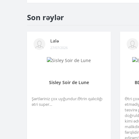
Son rəylər
Lalə
27/07/2026
Sisley Soir de Lune
B
Şərtləriniz çox uyğundur.Ətrin qalıcılığı
Ətri ço
ətri super...
etmədiy
təsvirə
doğruld
kimi əd
malikdi
fərqlid
edirəm!.