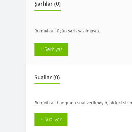
Şərhlər (0)
Bu məhsul üçün şərh yazılmayıb.
+ Şərh yaz
Suallar
(0)
Bu məhsul haqqında sual verilməyib, birinci siz 
+ Sual ver