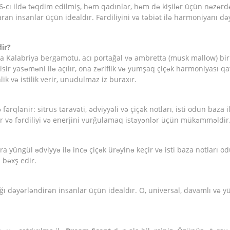
-cı ildə təqdim edilmiş, həm qadınlar, həm də kişilər üçün nəzərdə 
ran insanlar üçün idealdır. Fərdiliyini və təbiət ilə harmoniyanı də
dir?
da Kalabriya bergamotu, acı portağal və ambretta (musk mallow) birlə
 yasəməni ilə açılır, ona zəriflik və yumşaq çiçək harmoniyası qatır
ik və istilik verir, unudulmaz iz buraxır.
fərqlənir: sitrus təravəti, ədviyyəli və çiçək notları, isti odun baz
r və fərdiliyi və enerjini vurğulamaq istəyənlər üçün mükəmməldir
sonra yüngül ədviyyə ilə incə çiçək ürəyinə keçir və isti baza notları
 bəxş edir.
ğı dəyərləndirən insanlar üçün idealdır. O, universal, davamlı və y