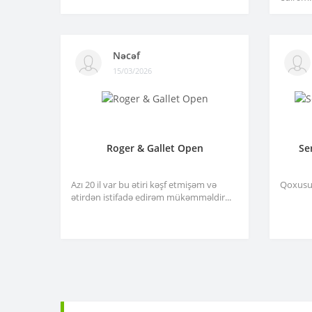
Nəcəf
15/03/2026
Roger & Gallet Open
Se
Azı 20 il var bu ətiri kəşf etmişəm və
Qoxusu 
ətirdən istifadə edirəm mükəmməldir...