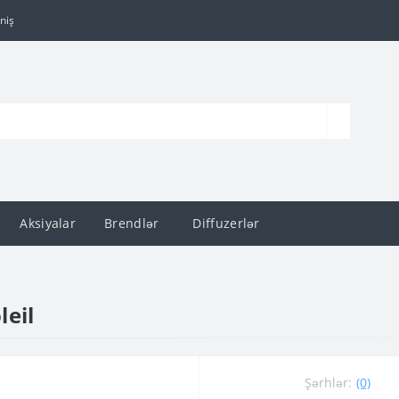
niş
Aksiyalar
Brendlər
Diffuzerlər
leil
Şərhlər:
(0)