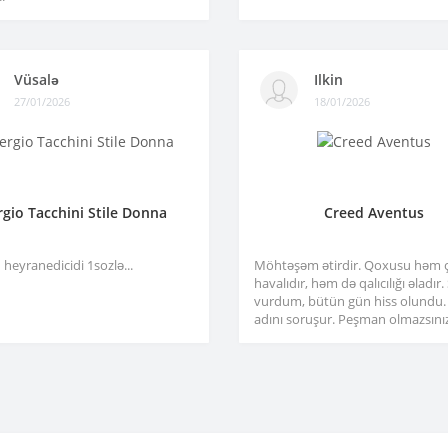
Vüsalə
Ilkin
27/01/2026
18/01/2026
rgio Tacchini Stile Donna
Creed Aventus
heyranedicidi 1sozlə...
Möhtəşəm ətirdir. Qoxusu həm 
havalıdır, həm də qalıcılığı əladır
vurdum, bütün gün hiss olundu.
adını soruşur. Peşman olmazsınız