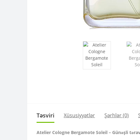
Təsviri
Xüsusiyyətlər
Şərhlər (0)
Atelier Cologne Bergamote Soleil – Günəşli təravə