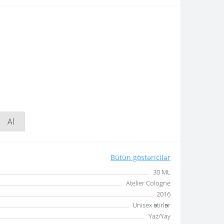
Al
Bütün göstəricilər
30 ML
Atelier Cologne
2016
Unisex ətirlər
Yaz/Yay