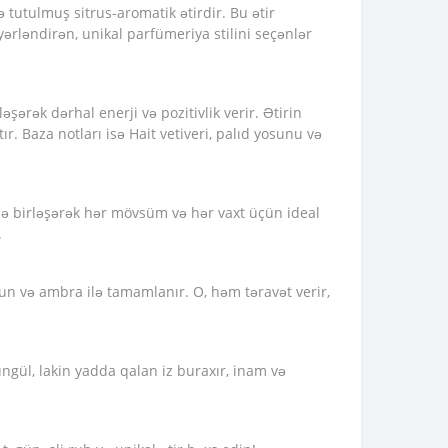
tutulmuş sitrus-aromatik ətirdir. Bu ətir
yərləndirən, unikal parfümeriya stilini seçənlər
şərək dərhal enerji və pozitivlik verir. Ətirin
. Baza notları isə Hait vetiveri, palıd yosunu və
a ilə birləşərək hər mövsüm və hər vaxt üçün ideal
.
 odun və ambra ilə tamamlanır. O, həm təravət verir,
üngül, lakin yadda qalan iz buraxır, inam və