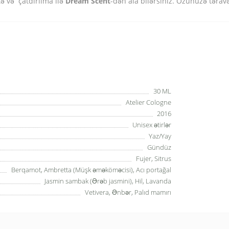
tə və çatdırılma ilə
Dream Scent
-dən ala bilərsiniz. Özünüzə təravə
30 ML
Atelier Cologne
2016
Unisex ətirlər
Yaz/Yay
Gündüz
Fujer, Sitrus
Berqamot, Ambretta (Müşk əməköməcisi), Acı portağal
Jasmin sambak (Ərəb jasmini), Hil, Lavanda
Vetivera, Ənbər, Palıd mamırı