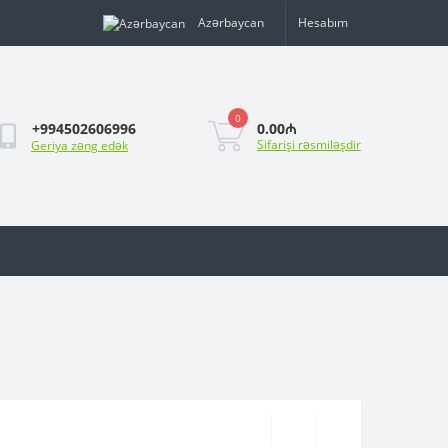
Azərbaycan
Hesabım
0
0.00₼
+994502606996
Sifarişi rəsmiləşdir
Geriya zəng edək