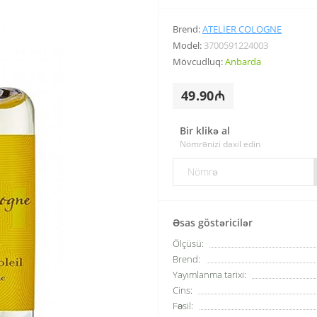
Brend:
ATELIER COLOGNE
Model:
3700591224003
Mövcudluq:
Anbarda
49.90₼
Bir klikə al
Nömrənizi daxil edin
Əsas göstəricilər
Ölçüsü:
Brend:
Yayımlanma tarixi:
Cins:
Fəsil: