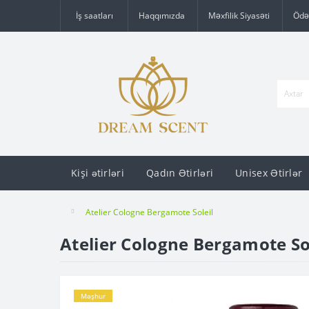
İş saatları
Haqqımızda
Məxfilik Siyasəti
Ödə
Kişi ətirləri
Qadın Ətirləri
Unisex Ətirlər
Atelier Cologne Bergamote Soleil
Atelier Cologne Bergamote So
Məşhur