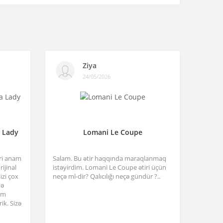
Ziya
24/05/2026
a Lady
Lomani Le Coupe
tri anam
Salam. Bu ətir haqqında maraqlanmaq
ijinal
istəyirdim. Lomani Le Coupe ətiri üçün
izi çox
neçə ml-dir? Qalıcılığı neçə gündür ?..
və
am
ik. Sizə