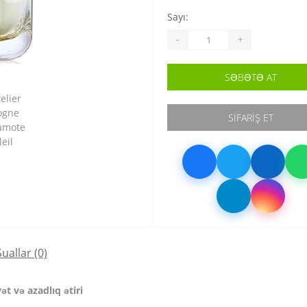
Sayı:
-
+
SƏBƏTƏ AT
SIFARIŞ ET
Suallar
(0)
t və azadlıq ətiri