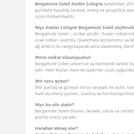
Bergamote Soleil
Atelier Cologne
tərəfindən 2016
gündəlik həyatda təravət, enerji və yüngüllük axta
üçün mükəmməldir.
Niyə Atelier Cologne Bergamote Soleil seçilməli
Bergamote Soleil – unikal ətirdir. Yuxarı notların
ürək notları lavanda, Qvatemala kardamonu və Misir
ağ ambra ilə zənginləşərək ətirə davamlılıq, dərinl
Ətirin unikal xüsusiyyətləri
Bergamote Soleil universal və harmonik tərkibi ilə 
edir. Həm kişilər, həm də qadınlar üçün uyğundu
Ətir necə qoxur?
Ətir parlaq və günəşli sitrus təravəti ilə açılır, 
həm də enerji yaradır, azadlıq və harmoniya hissi
Niyə bu ətir əladır?
Bergamote Soleil müasir, təravət, üslub və rahatlı
pozitiv enerji yaradır.
Haradan almaq olar?