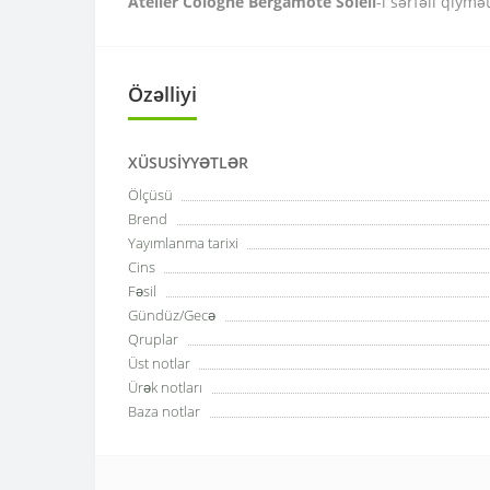
Atelier Cologne Bergamote Soleil
-i sərfəli qiymə
Özəlliyi
XÜSUSIYYƏTLƏR
Ölçüsü
Brend
Yayımlanma tarixi
Cins
Fəsil
Gündüz/Gecə
Qruplar
Üst notlar
Ürək notları
Baza notlar