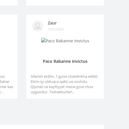
Zaur
16/01/2026
Paco Rabanne Invictus
çox
Sifarish etdim, 1 gune chatdirilma edildi.
. Səhər
Etirin iyi olduqca qalici ve xoshdu.
 Hər kəs
Qiymet ve keyfiyyet mene gore chox
...
uygundur. Teshekkurler!..