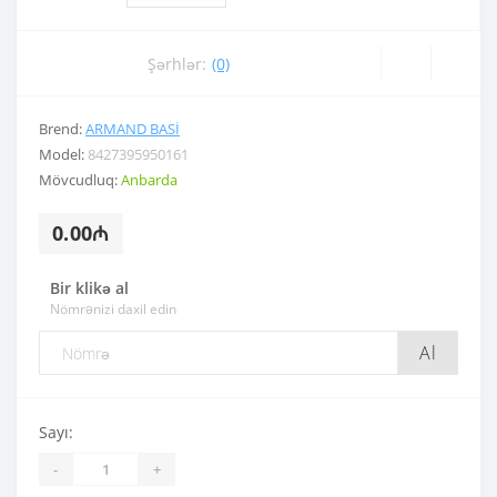
Şərhlər:
(0)
Brend:
ARMAND BASI
Model:
8427395950161
Mövcudluq:
Anbarda
0.00₼
Bir klikə al
Nömrənizi daxil edin
Al
Sayı:
-
+