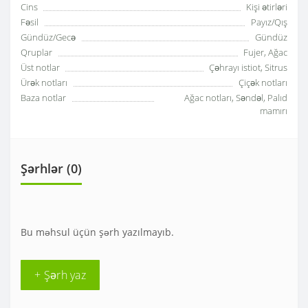
Cins
Kişi ətirləri
Fəsil
Payız/Qış
Gündüz/Gecə
Gündüz
Qruplar
Fujer, Ağac
Üst notlar
Çəhrayı istiot, Sitrus
Ürək notları
Çiçək notları
Baza notlar
Ağac notları, Səndəl, Palıd
mamırı
Şərhlər (0)
Bu məhsul üçün şərh yazılmayıb.
+ Şərh yaz