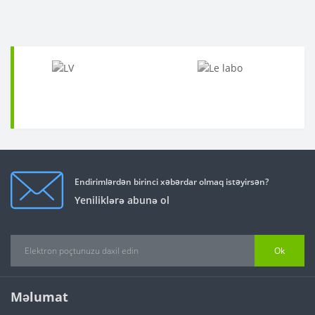
Endirimlərdən birinci xəbərdar olmaq istəyirsən?
Yeniliklərə abunə ol
Ok
Məlumat