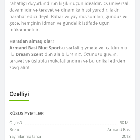
rahatlığı dəyərləndirən kişilər üçün idealdır. O, universal,
davamlıdır və təravət və dinamika hissi yaradır, lakin
narahat edici deyil. Bahar və yay mövsümləri, gündüz və
gecə, həmçinin idman və gündəlik istifadə üçün
mükəmməldir.
Haradan almaq olar?
Armand Basi Blue Sport
-u sərfəli qiymətə və çatdırılma
ilə
Dream Scent
-dən ala bilərsiniz. Özünüzü güvən,
təravət və üslubla mükafatlandırın və bu unikal ətirdən
zövq alın!
Özəlliyi
XÜSUSIYYƏTLƏR
Ölçüsü
30 ML
Brend
Armand Basi
Yayımlanma tarixi
2013