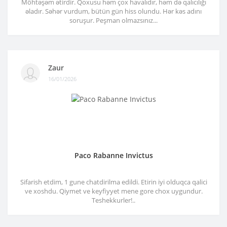
Möhtəşəm ətirdir. Qoxusu həm çox havalıdır, həm də qalıcılığı
əladır. Səhər vurdum, bütün gün hiss olundu. Hər kəs adını
soruşur. Peşman olmazsınız...
Zaur
16/01/2026
Paco Rabanne Invictus
Sifarish etdim, 1 gune chatdirilma edildi. Etirin iyi olduqca qalici
ve xoshdu. Qiymet ve keyfiyyet mene gore chox uygundur.
Teshekkurler!..