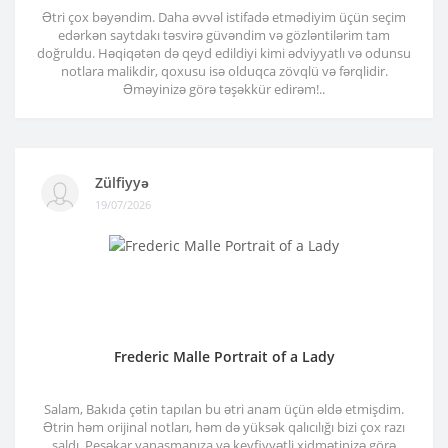
Ətri çox bəyəndim. Daha əvvəl istifadə etmədiyim üçün seçim
edərkən saytdakı təsvirə güvəndim və gözləntilərim tam
doğruldu. Həqiqətən də qeyd edildiyi kimi ədviyyatlı və odunsu
notlara malikdir, qoxusu isə olduqca zövqlü və fərqlidir.
Əməyinizə görə təşəkkür edirəm!..
Zülfiyyə
19/07/2026
Frederic Malle Portrait of a Lady
Salam, Bakıda çətin tapılan bu ətri anam üçün əldə etmişdim.
Ətrin həm orijinal notları, həm də yüksək qalıcılığı bizi çox razı
saldı. Peşəkar yanaşmanıza və keyfiyyətli xidmətinizə görə