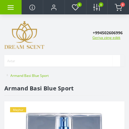
0
0
0
+994502606996
Geriya zəng edək
Armand Basi Blue Sport
Armand Basi Blue Sport
Məşhur