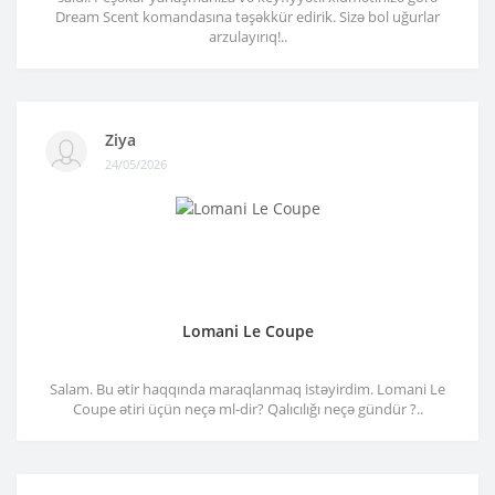
Dream Scent komandasına təşəkkür edirik. Sizə bol uğurlar
arzulayırıq!..
Ziya
24/05/2026
Lomani Le Coupe
Salam. Bu ətir haqqında maraqlanmaq istəyirdim. Lomani Le
Coupe ətiri üçün neçə ml-dir? Qalıcılığı neçə gündür ?..