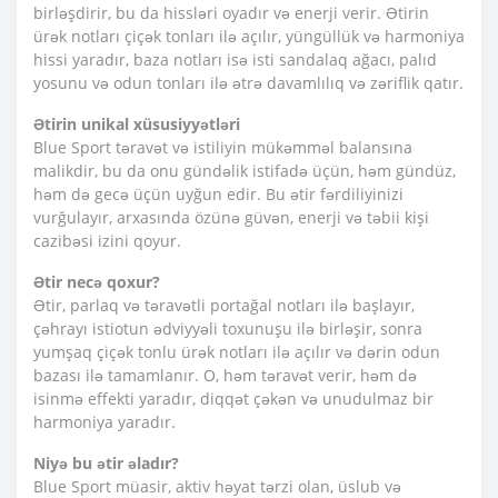
birləşdirir, bu da hissləri oyadır və enerji verir. Ətirin
ürək notları çiçək tonları ilə açılır, yüngüllük və harmoniya
hissi yaradır, baza notları isə isti sandalaq ağacı, palıd
yosunu və odun tonları ilə ətrə davamlılıq və zəriflik qatır.
Ətirin unikal xüsusiyyətləri
Blue Sport təravət və istiliyin mükəmməl balansına
malikdir, bu da onu gündəlik istifadə üçün, həm gündüz,
həm də gecə üçün uyğun edir. Bu ətir fərdiliyinizi
vurğulayır, arxasında özünə güvən, enerji və təbii kişi
cazibəsi izini qoyur.
Ətir necə qoxur?
Ətir, parlaq və təravətli portağal notları ilə başlayır,
çəhrayı istiotun ədviyyəli toxunuşu ilə birləşir, sonra
yumşaq çiçək tonlu ürək notları ilə açılır və dərin odun
bazası ilə tamamlanır. O, həm təravət verir, həm də
isinmə effekti yaradır, diqqət çəkən və unudulmaz bir
harmoniya yaradır.
Niyə bu ətir əladır?
Blue Sport müasir, aktiv həyat tərzi olan, üslub və