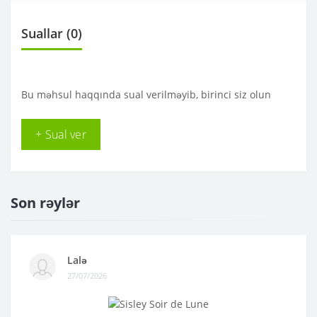
Suallar
(0)
Bu məhsul haqqında sual verilməyib, birinci siz olun
+ Sual ver
Son rəylər
Lalə
27/07/2026