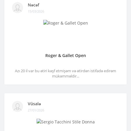
Nəcəf
15/03/2026
Roger & Gallet Open
Azı 20 il var bu ətiri kəşf etmişəm və ətirdən istifadə edirəm
mükəmməldir...
Vüsalə
27/01/2026