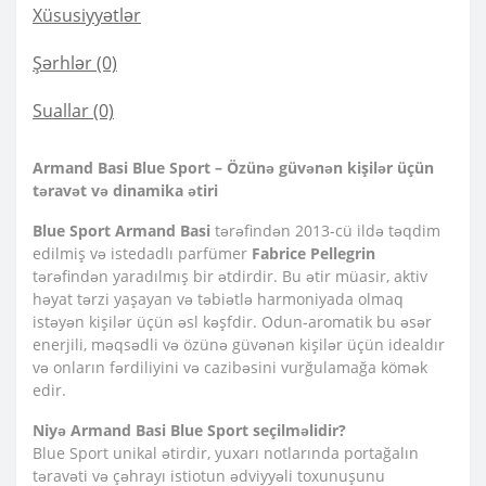
Xüsusiyyətlər
Şərhlər (0)
Suallar
(0)
Armand Basi Blue Sport – Özünə güvənən kişilər üçün
təravət və dinamika ətiri
Blue Sport
Armand Basi
tərəfindən 2013-cü ildə təqdim
edilmiş və istedadlı parfümer
Fabrice Pellegrin
tərəfindən yaradılmış bir ətdirdir. Bu ətir müasir, aktiv
həyat tərzi yaşayan və təbiətlə harmoniyada olmaq
istəyən kişilər üçün əsl kəşfdir. Odun-aromatik bu əsər
enerjili, məqsədli və özünə güvənən kişilər üçün idealdır
və onların fərdiliyini və cazibəsini vurğulamağa kömək
edir.
Niyə Armand Basi Blue Sport seçilməlidir?
Blue Sport unikal ətirdir, yuxarı notlarında portağalın
təravəti və çəhrayı istiotun ədviyyəli toxunuşunu