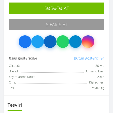
SƏBƏTƏ AT
SIFARIŞ ET
Əsas göstəricilər
Bütün göstəricilər
Ölçüsü:
30 ML
Brend:
Armand Basi
Yayımlanma tarixi:
2013
Cins:
Kişi ətirləri
Fəsil:
Payız/Qış
Təsviri