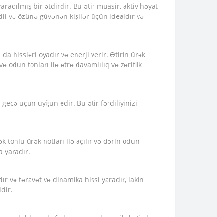
aradılmış bir ətdirdir. Bu ətir müasir, aktiv həyat
dli və özünə güvənən kişilər üçün idealdır və
da hissləri oyadır və enerji verir. Ətirin ürək
və odun tonları ilə ətrə davamlılıq və zəriflik
ecə üçün uyğun edir. Bu ətir fərdiliyinizi
ək tonlu ürək notları ilə açılır və dərin odun
a yaradır.
dır və təravət və dinamika hissi yaradır, lakin
dir.