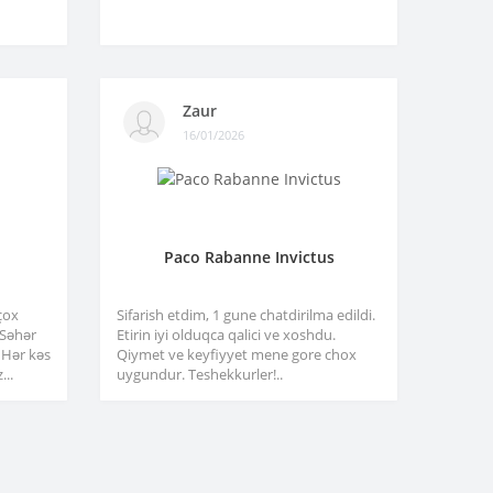
Zaur
16/01/2026
Paco Rabanne Invictus
çox
Sifarish etdim, 1 gune chatdirilma edildi.
. Səhər
Etirin iyi olduqca qalici ve xoshdu.
 Hər kəs
Qiymet ve keyfiyyet mene gore chox
...
uygundur. Teshekkurler!..