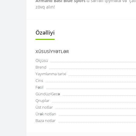
Armand Basi Blue Sport
-u sərfəli qiymətə və çat
zövq alın!
Özəlliyi
XÜSUSIYYƏTLƏR
Ölçüsü
Brend
Yayımlanma tarixi
Cins
Fəsil
Gündüz/Gecə
Qruplar
Üst notlar
Ürək notları
Baza notlar