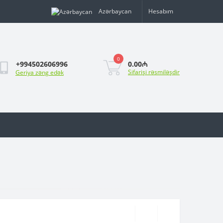
Azərbaycan
Hesabım
0
0.00₼
+994502606996
Sifarişi rəsmiləşdir
Geriya zəng edək