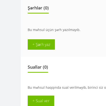
Şərhlər (0)
Bu məhsul üçün şərh yazılmayıb.
+ Şərh yaz
Suallar
(0)
Bu məhsul haqqında sual verilməyib, birinci siz 
+ Sual ver