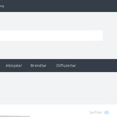
niş
Aksiyalar
Brendlər
Diffuzerlər
Şərhlər:
(0)