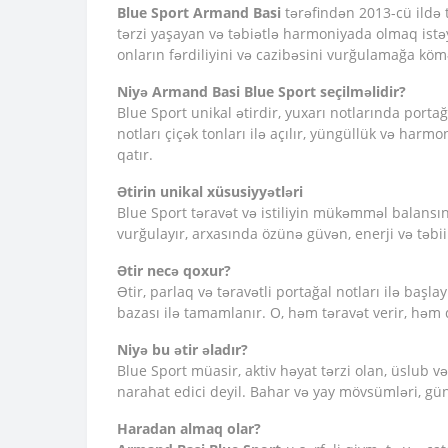
Blue Sport
Armand Basi
tərəfindən 2013-cü ildə
tərzi yaşayan və təbiətlə harmoniyada olmaq istəy
onların fərdiliyini və cazibəsini vurğulamağa köm
Niyə Armand Basi Blue Sport seçilməlidir?
Blue Sport unikal ətirdir, yuxarı notlarında portağ
notları çiçək tonları ilə açılır, yüngüllük və harmo
qatır.
Ətirin unikal xüsusiyyətləri
Blue Sport təravət və istiliyin mükəmməl balansı
vurğulayır, arxasında özünə güvən, enerji və təbii 
Ətir necə qoxur?
Ətir, parlaq və təravətli portağal notları ilə başla
bazası ilə tamamlanır. O, həm təravət verir, həm
Niyə bu ətir əladır?
Blue Sport müasir, aktiv həyat tərzi olan, üslub və
narahat edici deyil. Bahar və yay mövsümləri, g
Haradan almaq olar?