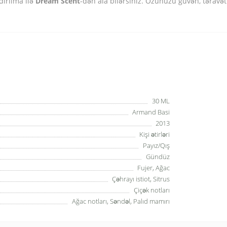
dırılma ilə
Dream Scent
-dən ala bilərsiniz. Özünüzü güvən, təravət
30 ML
Armand Basi
2013
Kişi ətirləri
Payız/Qış
Gündüz
Fujer, Ağac
Çəhrayı istiot, Sitrus
Çiçək notları
Ağac notları, Səndəl, Palıd mamırı