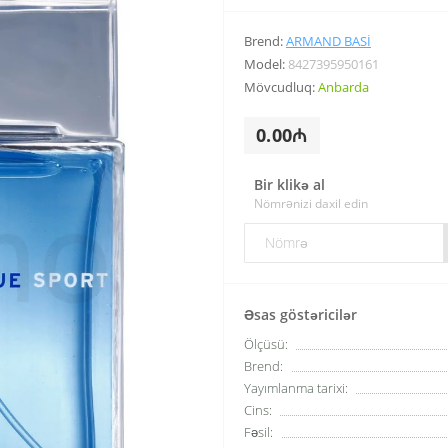
Brend:
ARMAND BASI
Model:
8427395950161
Mövcudluq:
Anbarda
0.00₼
Bir klikə al
Nömrənizi daxil edin
Əsas göstəricilər
Ölçüsü:
Brend:
Yayımlanma tarixi:
Cins:
Fəsil: