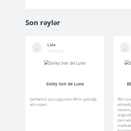
Son rəylər
Lalə
27/07/2026
Sisley Soir de Lune
B
Şərtləriniz çox uyğundur.Ətrin qalıcılığı
Ətri ço
ətri super...
etmədiy
təsvirə
doğruld
kimi əd
malikdi
fərqlid