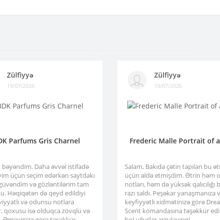
Zülfiyyə
Zülfiyyə
19/07/2026
19/07/2026
DK Parfums Gris Charnel
Frederic Malle Portrait of 
x bəyəndim. Daha əvvəl istifadə
Salam, Bakıda çətin tapılan bu ə
im üçün seçim edərkən saytdakı
üçün əldə etmişdim. Ətrin həm or
 güvəndim və gözləntilərim tam
notları, həm də yüksək qalıcılığı b
u. Həqiqətən də qeyd edildiyi
razı saldı. Peşəkar yanaşmanıza 
viyyatlı və odunsu notlara
keyfiyyətli xidmətinizə görə Dre
r, qoxusu isə olduqca zövqlü və
Scent komandasına təşəkkür edir
ir. Əməyinizə görə təşəkkür
bol uğurlar arzulayırıq!..