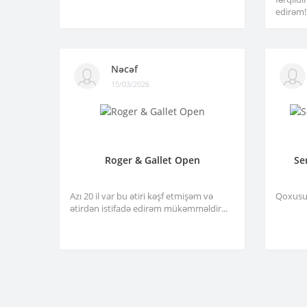
edirəm!.
Nəcəf
15/03/2026
Roger & Gallet Open
Se
Azı 20 il var bu ətiri kəşf etmişəm və
Qoxusu 
ətirdən istifadə edirəm mükəmməldir...