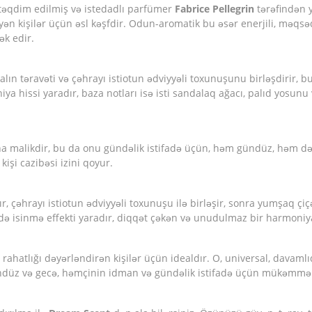
 təqdim edilmiş və istedadlı parfümer
Fabrice Pellegrin
tərəfindən y
ən kişilər üçün əsl kəşfdir. Odun-aromatik bu əsər enerjili, məqsə
ək edir.
alın təravəti və çəhrayı istiotun ədviyyəli toxunuşunu birləşdirir, bu 
niya hissi yaradır, baza notları isə isti sandalaq ağacı, palıd yosunu 
na malikdir, bu da onu gündəlik istifadə üçün, həm gündüz, həm də g
kişi cazibəsi izini qoyur.
yır, çəhrayı istiotun ədviyyəli toxunuşu ilə birləşir, sonra yumşaq çiç
 də isinmə effekti yaradır, diqqət çəkən və unudulmaz bir harmoniy
 rahatlığı dəyərləndirən kişilər üçün idealdır. O, universal, davamlı
ündüz və gecə, həmçinin idman və gündəlik istifadə üçün mükəmməl