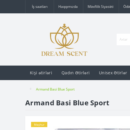
İş saatları
Haqqımızda
Məxfilik Siyasəti
Ödə
Kişi ətirləri
Qadın Ətirləri
Unisex Ətirlər
Armand Basi Blue Sport
Armand Basi Blue Sport
Məşhur