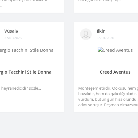
.
Vüsalə
Ilkin
27/01/2026
18/01/2026
rgio Tacchini Stile Donna
Creed Aventus
heyranedicidi 1sozlə...
Möhtəşəm ətirdir. Qoxusu həm 
havalıdır, həm də qalıcılığı əladır
vurdum, bütün gün hiss olundu.
adını soruşur. Peşman olmazsınız