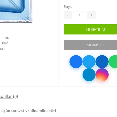
Sayı:
-
+
SƏBƏTƏ AT
SIFARIŞ ET
Suallar
(0)
 üçün təravət və dinamika ətiri