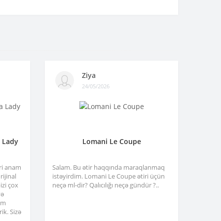
Ziya
24/05/2026
a Lady
Lomani Le Coupe
tri anam
Salam. Bu ətir haqqında maraqlanmaq
ijinal
istəyirdim. Lomani Le Coupe ətiri üçün
izi çox
neçə ml-dir? Qalıcılığı neçə gündür ?..
və
am
ik. Sizə