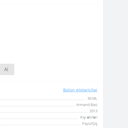
Al
Bütün göstəricilər
30 ML
Armand Basi
2013
Kişi ətirləri
Payız/Qış