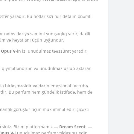
osfer yaradır. Bu notlar sizi hər detalın önəmli
 Hər nəfəs dəriyə samimi yumşaqlıq verir, daxili
övsüm və həyat anı üçün uyğundur.
.
Opus V
-in izi unudulmaz təəssürat yaradır,
i qiymətləndirən və unudulmaz üslub axtaran
qla birləşməsidir və dərin emosional təcrübə
tirdir. Bu parfum həm gündəlik istifadə, həm də
antik görüşlər üçün mükəmməl edir, çiçəkli
lərsiniz. Bizim platformamız —
Dream Scent
—
Opus V
-i unudulmaz parfum yoldaşınız edin.