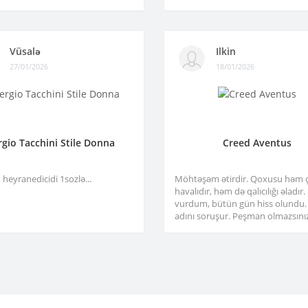
Vüsalə
Ilkin
27/01/2026
18/01/2026
rgio Tacchini Stile Donna
Creed Aventus
heyranedicidi 1sozlə...
Möhtəşəm ətirdir. Qoxusu həm 
havalıdır, həm də qalıcılığı əladır
vurdum, bütün gün hiss olundu.
adını soruşur. Peşman olmazsınız