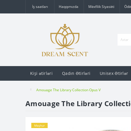
İş saatları
Haqqımızda
Məxfilik Siyasəti
Ödə
Kişi ətirləri
Qadın Ətirləri
Unisex Ətirlər
Amouage The Library Collection Opus V
Amouage The Library Collect
Məşhur