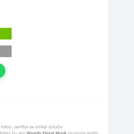
üksü, zərifliyi və unikal üslubu
ılmış bu ətir
Woody Floral Musk
qrupuna aiddir