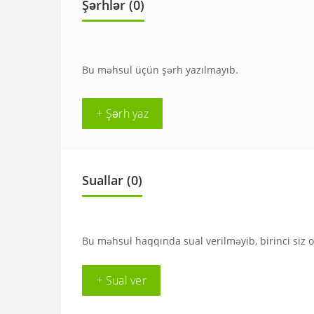
Şərhlər (0)
Bu məhsul üçün şərh yazılmayıb.
+ Şərh yaz
Suallar
(0)
Bu məhsul haqqında sual verilməyib, birinci siz 
+ Sual ver