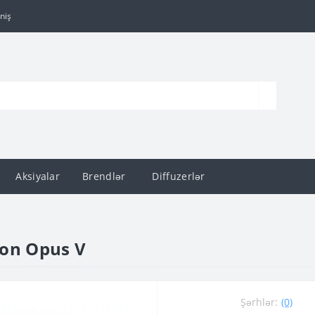
niş
Aksiyalar
Brendlər
Diffuzerlər
ion Opus V
Şərhlər:
(0)