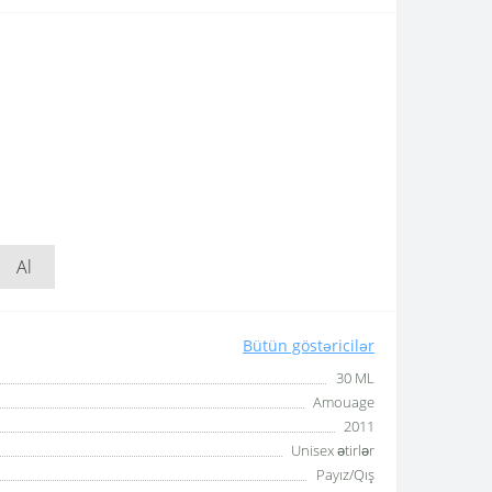
Al
Bütün göstəricilər
30 ML
Amouage
2011
Unisex ətirlər
Payız/Qış