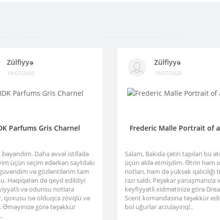
Zülfiyyə
Zülfiyyə
19/07/2026
19/07/2026
DK Parfums Gris Charnel
Frederic Malle Portrait of 
x bəyəndim. Daha əvvəl istifadə
Salam, Bakıda çətin tapılan bu ə
im üçün seçim edərkən saytdakı
üçün əldə etmişdim. Ətrin həm or
 güvəndim və gözləntilərim tam
notları, həm də yüksək qalıcılığı b
u. Həqiqətən də qeyd edildiyi
razı saldı. Peşəkar yanaşmanıza 
viyyatlı və odunsu notlara
keyfiyyətli xidmətinizə görə Dre
r, qoxusu isə olduqca zövqlü və
Scent komandasına təşəkkür edir
ir. Əməyinizə görə təşəkkür
bol uğurlar arzulayırıq!..
.