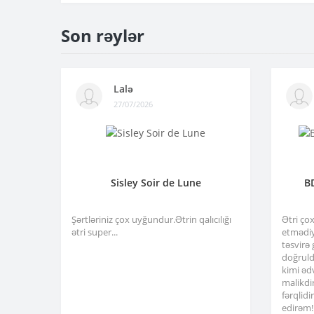
Son rəylər
Lalə
27/07/2026
Sisley Soir de Lune
B
Şərtləriniz çox uyğundur.Ətrin qalıcılığı
Ətri ço
ətri super...
etmədiy
təsvirə
doğruld
kimi əd
malikdi
fərqlid
edirəm!.