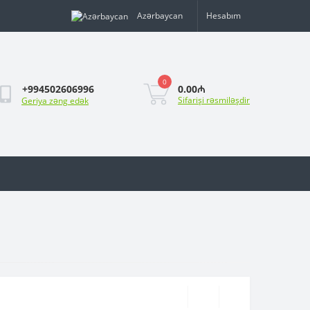
Azərbaycan
Hesabım
0
0.00₼
+994502606996
Sifarişi rəsmiləşdir
Geriya zəng edək