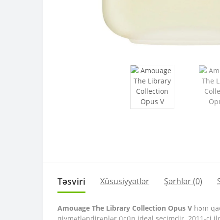
Təsviri
Xüsusiyyətlər
Şərhlər (0)
Amouage The Library Collection Opus V
həm qadı
qiymətləndirənlər üçün ideal seçimdir. 2011-ci i