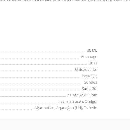
30 ML
Amouage
2011
Unisex ətirlər
Payız/Qış
Gündüz
Şərq, Gül
Süsən kökü, Rom
Jasmin, Süsən, Qızılgül
Ağac notları, Aqar ağacı (Ud), Tsibetin