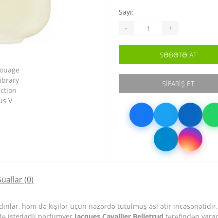
Sayı:
-
+
SƏBƏTƏ AT
SIFARIŞ ET
Suallar
(0)
nlar, həm də kişilər üçün nəzərdə tutulmuş əsl ətir incəsənətidir, l
ldə istedadlı parfumyer
Jacques Cavallier Belletrud
tərəfindən yarad