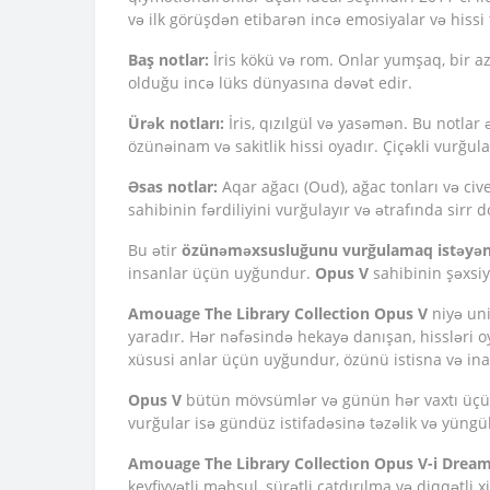
və ilk görüşdən etibarən incə emosiyalar və hissi 
Baş notlar:
İris kökü və rom. Onlar yumşaq, bir az 
olduğu incə lüks dünyasına dəvət edir.
Ürək notları:
İris, qızılgül və yasəmən. Bu notlar 
özünəinam və sakitlik hissi oyadır. Çiçəkli vurğu
Əsas notlar:
Aqar ağacı (Oud), ağac tonları və cive
sahibinin fərdiliyini vurğulayır və ətrafında sirr d
Bu ətir
özünəməxsusluğunu vurğulamaq istəyən
insanlar üçün uyğundur.
Opus V
sahibinin şəxsiy
Amouage The Library Collection Opus V
niyə uni
yaradır. Hər nəfəsində hekayə danışan, hissləri o
xüsusi anlar üçün uyğundur, özünü istisna və ina
Opus V
bütün mövsümlər və günün hər vaxtı üçün
vurğular isə gündüz istifadəsinə təzəlik və yüngül
Amouage The Library Collection Opus V-i Drea
keyfiyyətli məhsul, sürətli çatdırılma və diqqətli