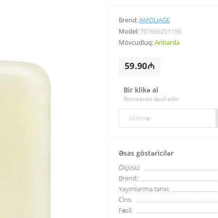
Brend:
AMOUAGE
Model:
701666251156
Mövcudluq:
Anbarda
59.90₼
Bir klikə al
Nömrənizi daxil edin
Əsas göstəricilər
Ölçüsü:
Brend:
Yayımlanma tarixi:
Cins:
Fəsil: