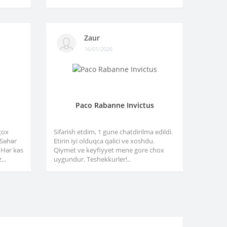
Zaur
16/01/2026
Paco Rabanne Invictus
çox
Sifarish etdim, 1 gune chatdirilma edildi.
. Səhər
Etirin iyi olduqca qalici ve xoshdu.
 Hər kəs
Qiymet ve keyfiyyet mene gore chox
...
uygundur. Teshekkurler!..