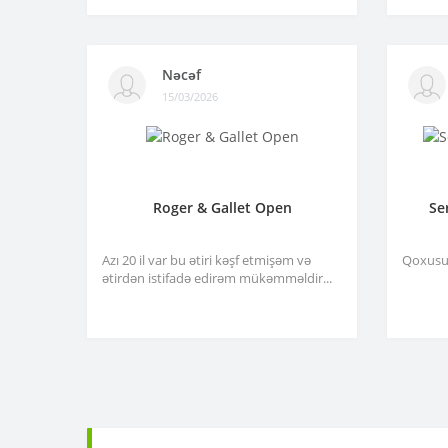
Nəcəf
15/03/2026
Roger & Gallet Open
Se
Azı 20 il var bu ətiri kəşf etmişəm və
Qoxusu 
ətirdən istifadə edirəm mükəmməldir...