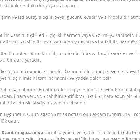
təcrübələrlə dolu dünyaya sizi aparır.
şirin və isti aurayla açılır, xəyal gücünü oyadır və sirr dolu bir atm
ətirin əsasını təşkil edir, çiçəkli harmoniyaya və zərifliyə sahibdir.
lar ətiri çoxşaxəli edir: eyni zamanda yumşaq və ifadəlidir, hər m
tta. Bu notlar ətirə dərinlik, uzunömürlülük və fərqli xarakter verir
olu bir aura yaradır.
lər
üçün mükəmməl seçimdir. Özünü ifadə etməyi sevən, keyfiyyət
yətini açır, imicini tam, harmonik və yadda qalan edir.
kal hesab olunur? Bu ətir nadir və qiymətli inqrediyentlərin ustalı
yadan, ilham verən və sahibini zəriflik və lüks ilə əhatə edən bir ə
mlı hiss etmək istədiyiniz zaman idealdır.
 uyğundur. Onun ağac və misk notları onu axşam tədbirləri və rom
lük qatır.
m Scent mağazasında
sərfəli qiymətə və çatdırılma ilə əldə edə bi
 xidmət təmin edir. Özünüzü lüks və zəriflik dünyasına qərq edin və