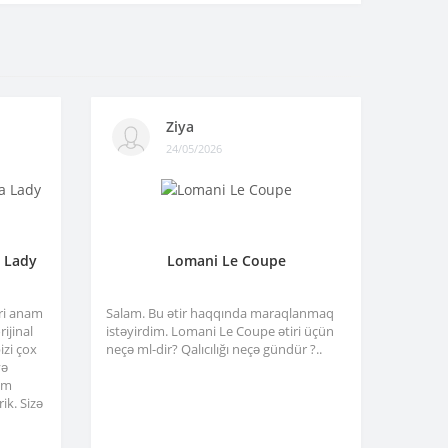
Ziya
24/05/2026
a Lady
Lomani Le Coupe
tri anam
Salam. Bu ətir haqqında maraqlanmaq
ijinal
istəyirdim. Lomani Le Coupe ətiri üçün
izi çox
neçə ml-dir? Qalıcılığı neçə gündür ?..
və
am
ik. Sizə