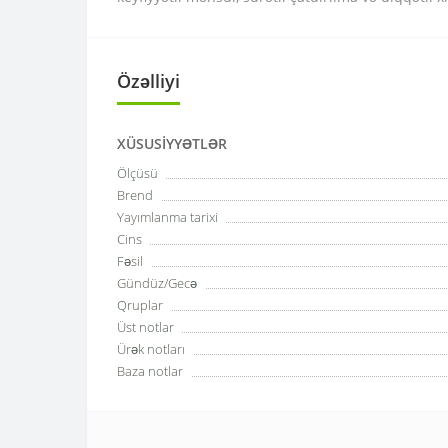
Özəlliyi
XÜSUSIYYƏTLƏR
Ölçüsü
Brend
Yayımlanma tarixi
Cins
Fəsil
Gündüz/Gecə
Qruplar
Üst notlar
Ürək notları
Baza notlar