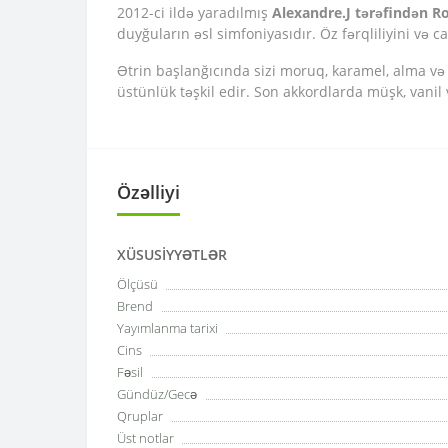
2012-ci ildə yaradılmış
Alexandre.J tərəfindən R
duyğuların əsl simfoniyasıdır. Öz fərqliliyini və 
Ətrin başlanğıcında sizi moruq, karamel, alma və li
üstünlük təşkil edir. Son akkordlarda müşk, vanil v
Özəlliyi
XÜSUSIYYƏTLƏR
Ölçüsü
Brend
Yayımlanma tarixi
Cins
Fəsil
Gündüz/Gecə
Qruplar
Üst notlar