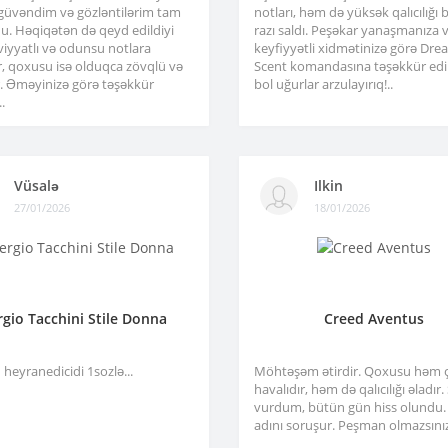
 güvəndim və gözləntilərim tam
notları, həm də yüksək qalıcılığı b
u. Həqiqətən də qeyd edildiyi
razı saldı. Peşəkar yanaşmanıza 
viyyatlı və odunsu notlara
keyfiyyətli xidmətinizə görə Dre
r, qoxusu isə olduqca zövqlü və
Scent komandasına təşəkkür edir
ir. Əməyinizə görə təşəkkür
bol uğurlar arzulayırıq!..
.
Vüsalə
Ilkin
27/01/2026
18/01/2026
rgio Tacchini Stile Donna
Creed Aventus
heyranedicidi 1sozlə...
Möhtəşəm ətirdir. Qoxusu həm 
havalıdır, həm də qalıcılığı əladır
vurdum, bütün gün hiss olundu.
adını soruşur. Peşman olmazsınız