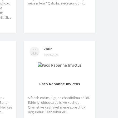
izi çox
neçə ml-dir? Qalıcılığı neçə gündür ?..
və
am
ik. Sizə
Zaur
16/01/2026
Paco Rabanne Invictus
çox
Sifarish etdim, 1 gune chatdirilma edildi.
. Səhər
Etirin iyi olduqca qalici ve xoshdu.
 Hər kəs
Qiymet ve keyfiyyet mene gore chox
...
uygundur. Teshekkurler!..