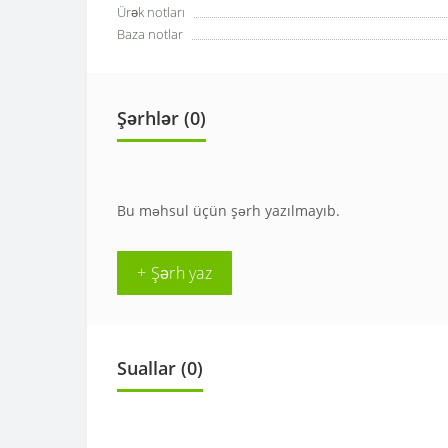
Ürək notları
Baza notlar
Şərhlər (0)
Bu məhsul üçün şərh yazılmayıb.
+ Şərh yaz
Suallar
(0)