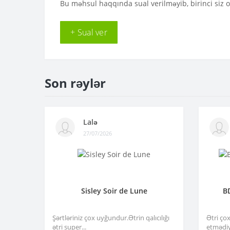
Bu məhsul haqqında sual verilməyib, birinci siz 
+ Sual ver
Son rəylər
Lalə
27/07/2026
Sisley Soir de Lune
B
Şərtləriniz çox uyğundur.Ətrin qalıcılığı
Ətri ço
ətri super...
etmədiy