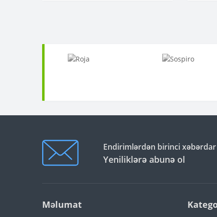
Endirimlərdən birinci xəbərdar
Yeniliklərə abunə ol
Məlumat
Katego