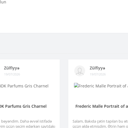
olun
Zülfiyyə
Zülfiyyə
19/07/2026
19/07/2026
DK Parfums Gris Charnel
Frederic Malle Portrait of 
x bəyəndim. Daha əvvəl istifadə
Salam, Bakıda çətin tapılan bu ə
im üçün seçim edərkən saytdakı
üçün əldə etmişdim. Ətrin həm or