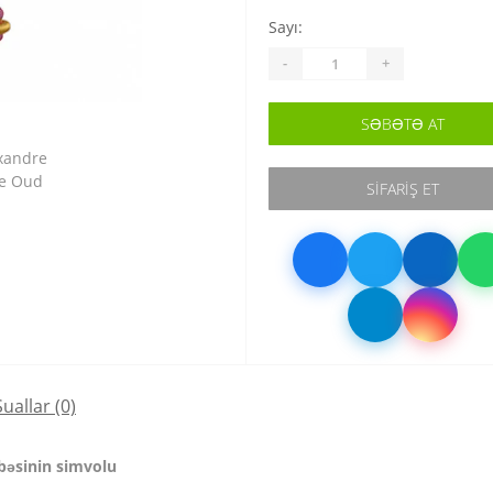
Sayı:
-
+
SƏBƏTƏ AT
SIFARIŞ ET
Suallar
(0)
bəsinin simvolu