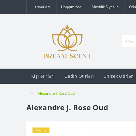
İş saatları
Haqqımızda
Məxfilik Siyasəti
Ödə
Kişi ətirləri
Qadın Ətirləri
Unisex Ətirlər
Alexandre J. Rose Oud
Alexandre J. Rose Oud
Məşhur