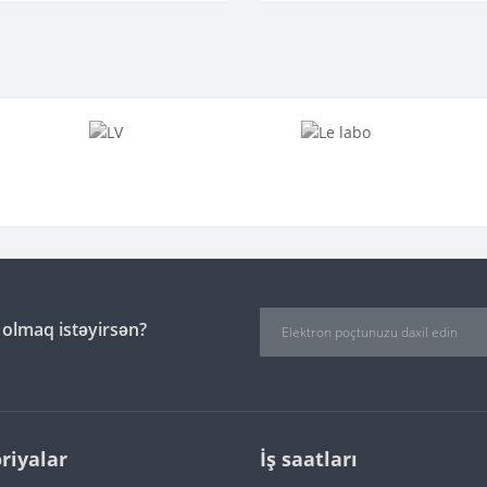
 olmaq istəyirsən?
riyalar
İş saatları