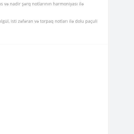
rus və nadir şərq notlarının harmoniyası ilə
lgül, isti zəfəran və torpaq notları ilə dolu paçuli