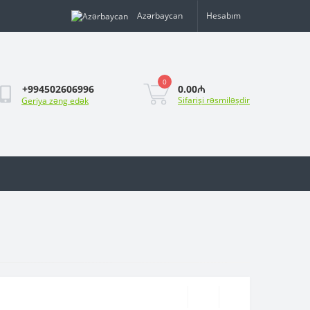
Azərbaycan
Hesabım
0
0.00₼
+994502606996
Sifarişi rəsmiləşdir
Geriya zəng edək