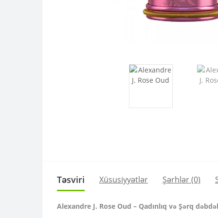
Təsviri
Xüsusiyyətlər
Şərhlər (0)
Alexandre J. Rose Oud – Qadınlıq və Şərq dəbdə