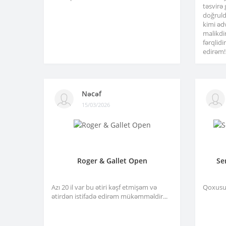
təsvirə
doğruld
kimi əd
malikdi
fərqlid
edirəm!.
Nəcəf
15/03/2026
Roger & Gallet Open
Se
Azı 20 il var bu ətiri kəşf etmişəm və
Qoxusu 
ətirdən istifadə edirəm mükəmməldir...