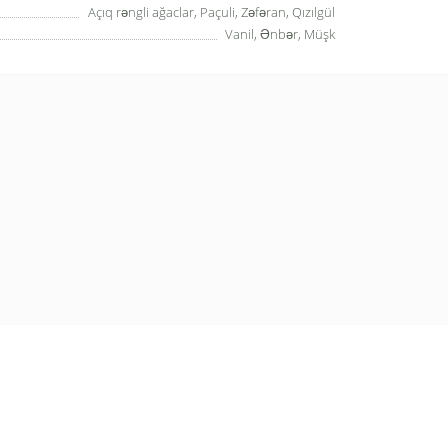
Açıq rəngli ağaclar, Paçuli, Zəfəran, Qızılgül
Vanil, Ənbər, Müşk