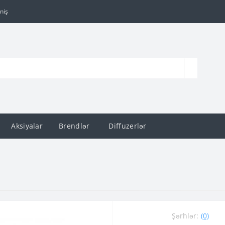
niş
Aksiyalar
Brendlər
Diffuzerlər
Şərhlər:
(0)