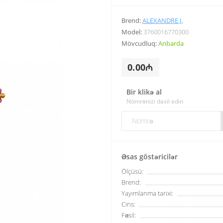
Brend:
ALEXANDRE J.
Model:
3760016770300
Mövcudluq:
Anbarda
0.00₼
Bir klikə al
Nömrənizi daxil edin
Əsas göstəricilər
Ölçüsü:
Brend:
Yayımlanma tarixi:
Cins:
Fəsil: