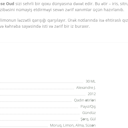
ose Oud
sizi sehrli bir qoxu dünyasına dəvət edir. Bu ətir – iris, sit
cazibəsini nümayiş etdirməyi sevən zərif xanımlar üçün hazırlanıb.
monun ləzzətli qarışığı qarşılayır. Ürək notlarında isə ehtiraslı qızı
ə kəhrəba sayəsində isti və zərif bir iz buraxır.
30 ML
Alexandre J.
2012
Qadın ətirləri
Payız/Qış
Gündüz
Şərq, Gül
Moruq, Limon, Alma, Süsən