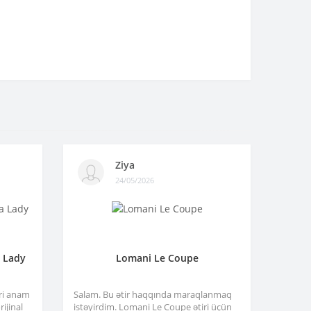
Ziya
24/05/2026
a Lady
Lomani Le Coupe
tri anam
Salam. Bu ətir haqqında maraqlanmaq
ijinal
istəyirdim. Lomani Le Coupe ətiri üçün