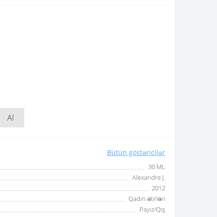
Al
Bütün göstəricilər
30 ML
Alexandre J.
2012
Qadın ətirləri
Payız/Qış