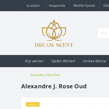
İş saatları
Haqqımızda
Məxfilik Siyasəti
Ödə
Kişi ətirləri
Qadın Ətirləri
Unisex Ətirlər
Alexandre J. Rose Oud
Alexandre J. Rose Oud
Məşhur