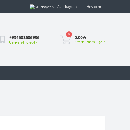
Azərbaycan
Hesabım
0
0.00₼
+994502606996
Sifarişi rəsmiləşdir
Geriya zəng edək