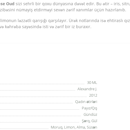
ose Oud
sizi sehrli bir qoxu dünyasına dəvət edir. Bu ətir – iris, sit
cazibəsini nümayiş etdirməyi sevən zərif xanımlar üçün hazırlanıb.
monun ləzzətli qarışığı qarşılayır. Ürək notlarında isə ehtiraslı qızı
ə kəhrəba sayəsində isti və zərif bir iz buraxır.
30 ML
Alexandre J.
2012
Qadın ətirləri
Payız/Qış
Gündüz
Şərq, Gül
Moruq, Limon, Alma, Süsən