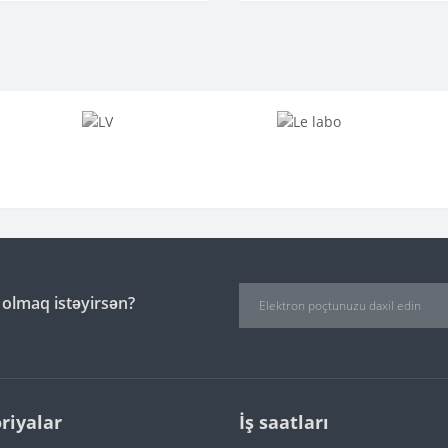
 olmaq istəyirsən?
riyalar
İş saatları