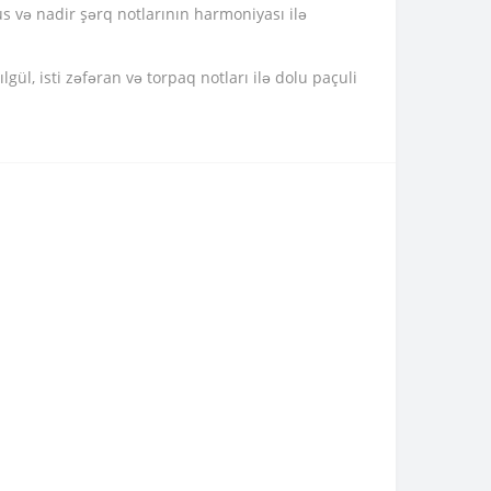
rus və nadir şərq notlarının harmoniyası ilə
lgül, isti zəfəran və torpaq notları ilə dolu paçuli