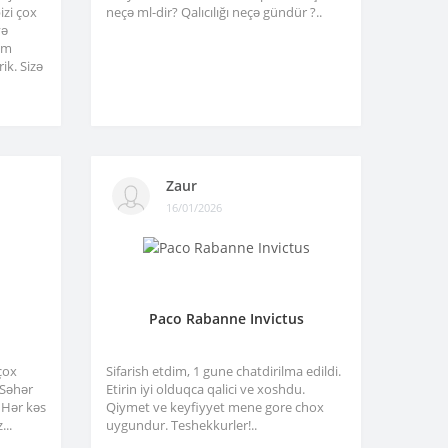
izi çox
neçə ml-dir? Qalıcılığı neçə gündür ?..
və
am
ik. Sizə
Zaur
16/01/2026
Paco Rabanne Invictus
çox
Sifarish etdim, 1 gune chatdirilma edildi.
. Səhər
Etirin iyi olduqca qalici ve xoshdu.
 Hər kəs
Qiymet ve keyfiyyet mene gore chox
...
uygundur. Teshekkurler!..