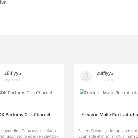
olun
Zülfiyyə
Zülfiyyə
19/07/2026
19/07/2026
DK Parfums Gris Charnel
Frederic Malle Portrait of 
x bəyəndim. Daha əvvəl istifadə
Salam, Bakıda çətin tapılan bu ə
im üçün seçim edərkən saytdakı
üçün əldə etmişdim. Ətrin həm or