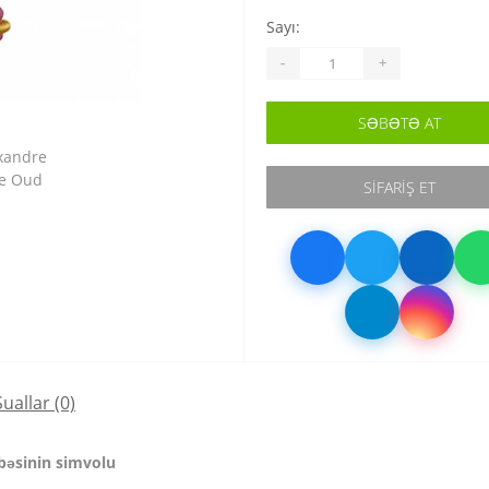
Sayı:
-
+
SƏBƏTƏ AT
SIFARIŞ ET
Suallar
(0)
bəsinin simvolu