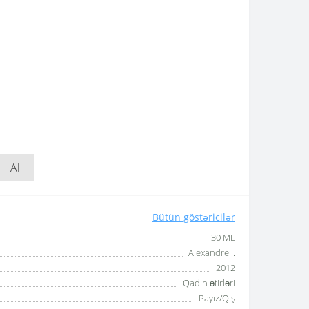
Al
Bütün göstəricilər
30 ML
Alexandre J.
2012
Qadın ətirləri
Payız/Qış