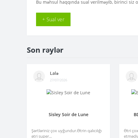
Bu məhsul haqqında sual verilməyib, birinci siz 
+ Sual ver
Son rəylər
Lalə
27/07/2026
Sisley Soir de Lune
B
Şərtləriniz çox uyğundur.Ətrin qalıcılığı
Ətri ço
ətri super...
etmədiy