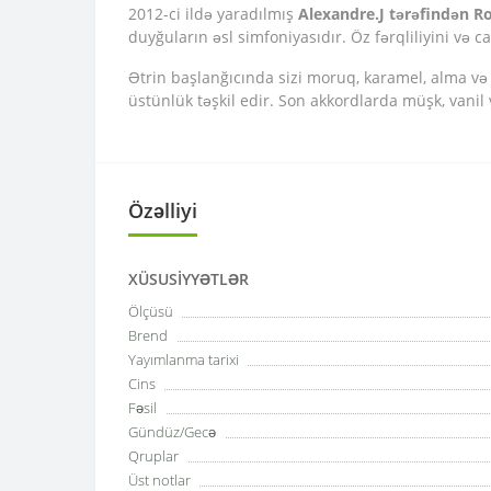
2012-ci ildə yaradılmış
Alexandre.J tərəfindən R
duyğuların əsl simfoniyasıdır. Öz fərqliliyini və 
Ətrin başlanğıcında sizi moruq, karamel, alma və li
üstünlük təşkil edir. Son akkordlarda müşk, vanil v
Özəlliyi
XÜSUSIYYƏTLƏR
Ölçüsü
Brend
Yayımlanma tarixi
Cins
Fəsil
Gündüz/Gecə
Qruplar
Üst notlar