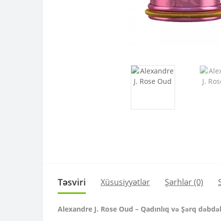
Təsviri
Xüsusiyyətlər
Şərhlər (0)
Alexandre J. Rose Oud – Qadınlıq və Şərq dəbdə