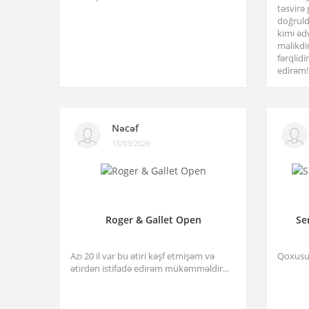
təsvirə
doğruld
kimi əd
malikdi
fərqlid
edirəm!.
Nəcəf
15/03/2026
Roger & Gallet Open
Se
Azı 20 il var bu ətiri kəşf etmişəm və
Qoxusu 
ətirdən istifadə edirəm mükəmməldir...