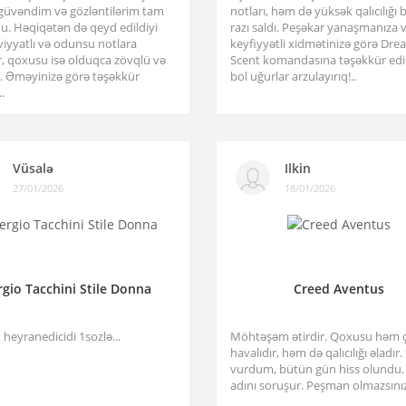
 güvəndim və gözləntilərim tam
notları, həm də yüksək qalıcılığı b
u. Həqiqətən də qeyd edildiyi
razı saldı. Peşəkar yanaşmanıza 
viyyatlı və odunsu notlara
keyfiyyətli xidmətinizə görə Dre
r, qoxusu isə olduqca zövqlü və
Scent komandasına təşəkkür edir
ir. Əməyinizə görə təşəkkür
bol uğurlar arzulayırıq!..
.
Vüsalə
Ilkin
27/01/2026
18/01/2026
rgio Tacchini Stile Donna
Creed Aventus
heyranedicidi 1sozlə...
Möhtəşəm ətirdir. Qoxusu həm 
havalıdır, həm də qalıcılığı əladır
vurdum, bütün gün hiss olundu.
adını soruşur. Peşman olmazsınız