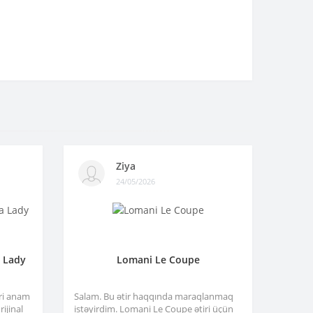
Ziya
24/05/2026
a Lady
Lomani Le Coupe
tri anam
Salam. Bu ətir haqqında maraqlanmaq
ijinal
istəyirdim. Lomani Le Coupe ətiri üçün