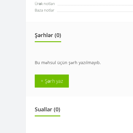
Ürək notları
Baza notlar
Şərhlər (0)
Bu məhsul üçün şərh yazılmayıb.
+ Şərh yaz
Suallar
(0)