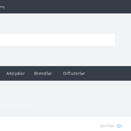
niş
Aksiyalar
Brendlər
Diffuzerlər
Şərhlər:
(0)