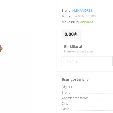
Brend:
ALEXANDRE J.
Model:
3760016770300
Mövcudluq:
Anbarda
0.00₼
Bir klikə al
Nömrənizi daxil edin
Əsas göstəricilər
Ölçüsü:
Brend:
Yayımlanma tarixi:
Cins:
Fəsil: