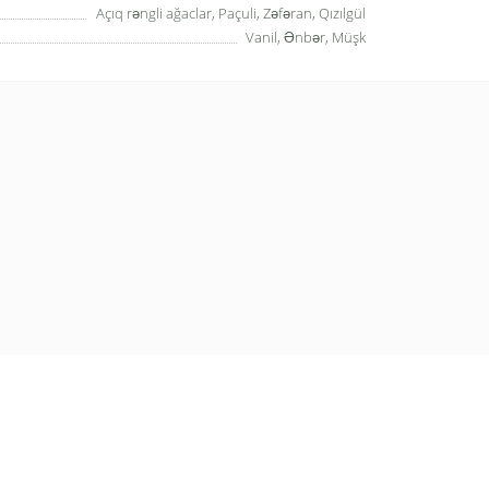
Açıq rəngli ağaclar, Paçuli, Zəfəran, Qızılgül
Vanil, Ənbər, Müşk