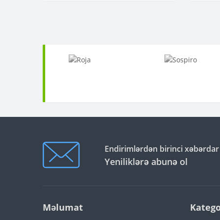
Endirimlərdən birinci xəbərdar
Yeniliklərə abunə ol
Məlumat
Katego