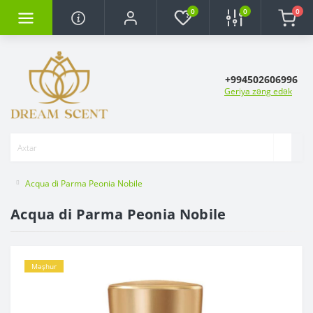
0
0
0
+994502606996
Geriya zəng edək
Acqua di Parma Peonia Nobile
Acqua di Parma Peonia Nobile
Məşhur