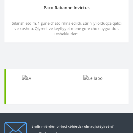
Paco Rabanne Invictus
Sifarish etdim, 1 gune chatdirilma edildi. Etirin iyi olduqca qalici
ve xoshdu. Qiymet ve keyfiyyet mene gore chox uygundur.
Teshekkurler!..
Endirimlərdən birinci xəbərdar olmaq istəyirsən?