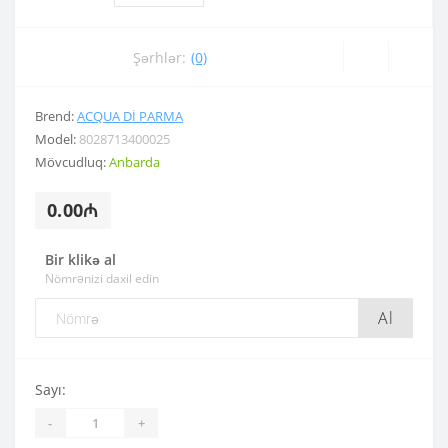
Şərhlər:
(0)
Brend:
ACQUA DI PARMA
Model:
8028713400025
Mövcudluq:
Anbarda
0.00₼
Bir klikə al
Nömrənizi daxil edin
Al
Sayı:
-
+