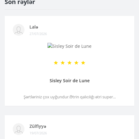
Son rəylər
Lalə
27/07/2026
Sisley Soir de Lune
Şərtləriniz çox uyğundur.Ətrin qalıcılığı ətri super...
Zülfiyyə
19/07/2026