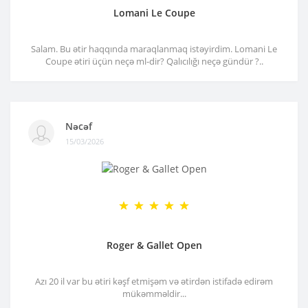
Lomani Le Coupe
Salam. Bu ətir haqqında maraqlanmaq istəyirdim. Lomani Le
Coupe ətiri üçün neçə ml-dir? Qalıcılığı neçə gündür ?..
Nəcəf
15/03/2026
Roger & Gallet Open
Azı 20 il var bu ətiri kəşf etmişəm və ətirdən istifadə edirəm
mükəmməldir...