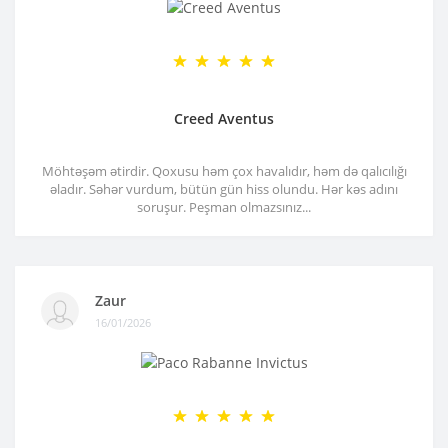
Creed Aventus
Möhtəşəm ətirdir. Qoxusu həm çox havalıdır, həm də qalıcılığı
əladır. Səhər vurdum, bütün gün hiss olundu. Hər kəs adını
soruşur. Peşman olmazsınız...
Zaur
16/01/2026