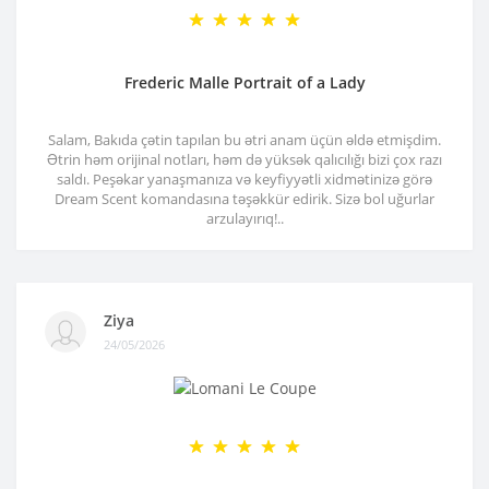
Frederic Malle Portrait of a Lady
Salam, Bakıda çətin tapılan bu ətri anam üçün əldə etmişdim.
Ətrin həm orijinal notları, həm də yüksək qalıcılığı bizi çox razı
saldı. Peşəkar yanaşmanıza və keyfiyyətli xidmətinizə görə
Dream Scent komandasına təşəkkür edirik. Sizə bol uğurlar
arzulayırıq!..
Ziya
24/05/2026