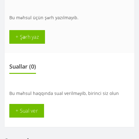
Bu məhsul üçün şərh yazılmayıb.
+ Şərh yaz
Suallar
(0)
Bu məhsul haqqında sual verilməyib, birinci siz olun
+ Sual ver