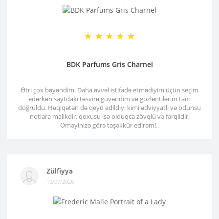
BDK Parfums Gris Charnel
Ətri çox bəyəndim. Daha əvvəl istifadə etmədiyim üçün seçim
edərkən saytdakı təsvirə güvəndim və gözləntilərim tam
doğruldu. Həqiqətən də qeyd edildiyi kimi ədviyyatlı və odunsu
notlara malikdir, qoxusu isə olduqca zövqlü və fərqlidir.
Əməyinizə görə təşəkkür edirəm!..
Zülfiyyə
19/07/2026