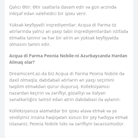
Qalıcı Ətir: Ətir saatlarla davam edir və gün ərzində
inkişaf edən valehedici bir qoxu verir.
Yüksək keyfiyyətli inqrediyentlər: Acqua di Parma öz
ətirlərində yalnız ən yaxşı təbii inqrediyentlərdən istifadə
etməklə tanınır və hər bir ətrin ən yüksək keyfiyyətdə
olmasını təmin edir.
Acqua di Parma Peonia Nobile-ni Azərbaycanda Hardan
Almaq olar?
Dreamscent.az-da biz Acqua di Parma Peonia Nobile də
daxil olmaqla, dəbdəbəli ətirlərin ən yaxşı seçimini
təqdim etməkdən qürur duyuruq. Kolleksiyamızı
nəzərdən keçirin və zərifliyi, gözəlliyi və italyan
sənətkarlığını təmsil edən ətrin dəbdəbəsi ilə əylənin.
Kolleksiyanıza əlamətdar bir qoxu əlavə etmək və ya
sevdiyiniz insana həqiqətən xüsusi bir şey hədiyyə etmək
istəsəniz, Peonia Nobile lüks və zərifliyin təcəssümüdür.