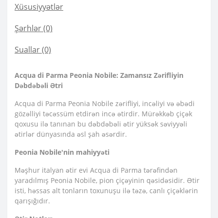
Xüsusiyyətlər
Şərhlər (0)
Suallar
(0)
Acqua di Parma Peonia Nobile: Zamansız Zərifliyin
Dəbdəbəli Ətri
Acqua di Parma Peonia Nobile zərifliyi, incəliyi və əbədi
gözəlliyi təcəssüm etdirən incə ətirdir. Mürəkkəb çiçək
qoxusu ilə tanınan bu dəbdəbəli ətir yüksək səviyyəli
ətirlər dünyasında əsl şah əsərdir.
Peonia Nobile'nin mahiyyəti
Məşhur italyan ətir evi Acqua di Parma tərəfindən
yaradılmış Peonia Nobile, pion çiçəyinin qəsidəsidir. Ətir
isti, həssas alt tonların toxunuşu ilə təzə, canlı çiçəklərin
qarışığıdır.