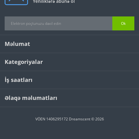
Yeniliklərə abunə ol
Ok
Məlumat
Kategoriyalar
İş saatları
Əlaqə məlumatları
VÖEN 1406295172 Dreamscent © 2026