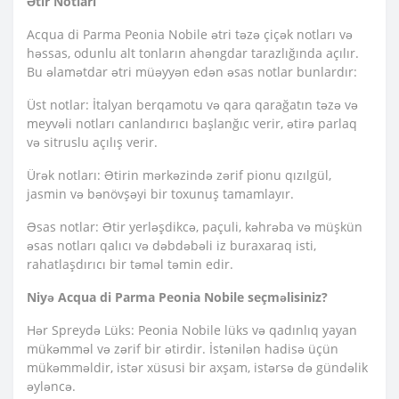
Ətir Notları
Acqua di Parma Peonia Nobile ətri təzə çiçək notları və
həssas, odunlu alt tonların ahəngdar tarazlığında açılır.
Bu əlamətdar ətri müəyyən edən əsas notlar bunlardır:
Üst notlar: İtalyan berqamotu və qara qarağatın təzə və
meyvəli notları canlandırıcı başlanğıc verir, ətirə parlaq
və sitruslu açılış verir.
Ürək notları: Ətirin mərkəzində zərif pionu qızılgül,
jasmin və bənövşəyi bir toxunuş tamamlayır.
Əsas notlar: Ətir yerləşdikcə, paçuli, kəhrəba və müşkün
əsas notları qalıcı və dəbdəbəli iz buraxaraq isti,
rahatlaşdırıcı bir təməl təmin edir.
Niyə Acqua di Parma Peonia Nobile seçməlisiniz?
Hər Spreydə Lüks: Peonia Nobile lüks və qadınlıq yayan
mükəmməl və zərif bir ətirdir. İstənilən hadisə üçün
mükəmməldir, istər xüsusi bir axşam, istərsə də gündəlik
əyləncə.