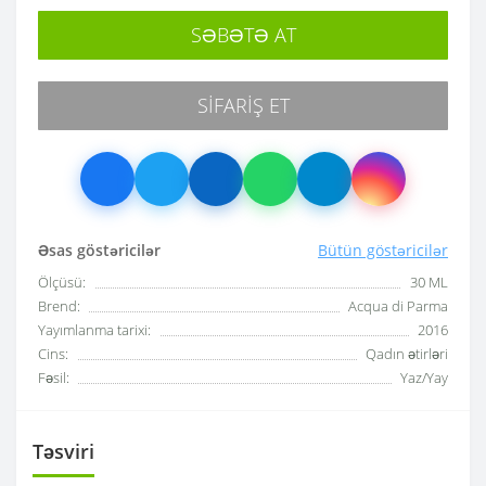
SƏBƏTƏ AT
SIFARIŞ ET
Əsas göstəricilər
Bütün göstəricilər
Ölçüsü:
30 ML
Brend:
Acqua di Parma
Yayımlanma tarixi:
2016
Cins:
Qadın ətirləri
Fəsil:
Yaz/Yay
Təsviri