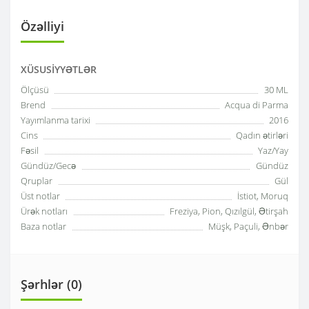
Özəlliyi
XÜSUSIYYƏTLƏR
Ölçüsü
30 ML
Brend
Acqua di Parma
Yayımlanma tarixi
2016
Cins
Qadın ətirləri
Fəsil
Yaz/Yay
Gündüz/Gecə
Gündüz
Qruplar
Gül
Üst notlar
İstiot, Moruq
Ürək notları
Freziya, Pion, Qızılgül, Ətirşah
Baza notlar
Müşk, Paçuli, Ənbər
Şərhlər (0)