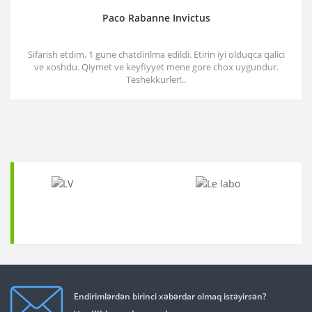
Paco Rabanne Invictus
Sifarish etdim, 1 gune chatdirilma edildi. Etirin iyi olduqca qalici
ve xoshdu. Qiymet ve keyfiyyet mene gore chox uygundur.
Teshekkurler!..
Endirimlərdən birinci xəbərdar olmaq istəyirsən?