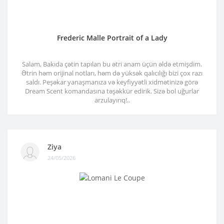
Frederic Malle Portrait of a Lady
Salam, Bakıda çətin tapılan bu ətri anam üçün əldə etmişdim.
Ətrin həm orijinal notları, həm də yüksək qalıcılığı bizi çox razı
saldı. Peşəkar yanaşmanıza və keyfiyyətli xidmətinizə görə
Dream Scent komandasına təşəkkür edirik. Sizə bol uğurlar
arzulayırıq!..
Ziya
24/05/2026