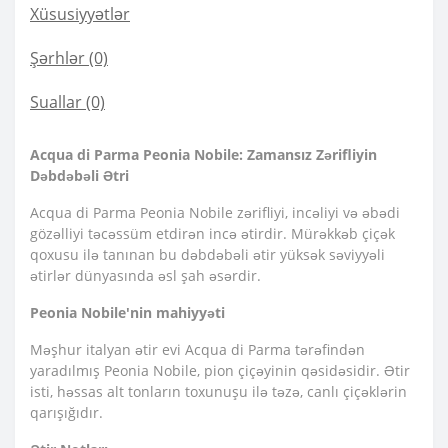
Xüsusiyyətlər
Şərhlər (0)
Suallar
(0)
Acqua di Parma Peonia Nobile: Zamansız Zərifliyin
Dəbdəbəli Ətri
Acqua di Parma Peonia Nobile zərifliyi, incəliyi və əbədi
gözəlliyi təcəssüm etdirən incə ətirdir. Mürəkkəb çiçək
qoxusu ilə tanınan bu dəbdəbəli ətir yüksək səviyyəli
ətirlər dünyasında əsl şah əsərdir.
Peonia Nobile'nin mahiyyəti
Məşhur italyan ətir evi Acqua di Parma tərəfindən
yaradılmış Peonia Nobile, pion çiçəyinin qəsidəsidir. Ətir
isti, həssas alt tonların toxunuşu ilə təzə, canlı çiçəklərin
qarışığıdır.