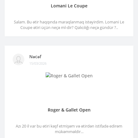
Lomani Le Coupe
Salam. Bu ətir haqqında maraqlanmaq istəyirdim. Lomani Le
Coupe ətiri üçün neçə ml-dir? Qalıcılığı neçə gündür ?..
Nəcəf
15/03/2026
Roger & Gallet Open
Azı 20 il var bu ətiri kəşf etmişəm və ətirdən istifadə edirəm
mükəmməldir...