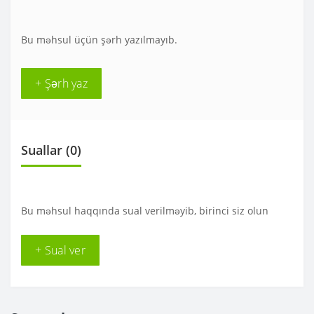
Bu məhsul üçün şərh yazılmayıb.
+ Şərh yaz
Suallar
(0)
Bu məhsul haqqında sual verilməyib, birinci siz olun
+ Sual ver