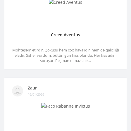
Creed Aventus
Möhtəşəm ətirdir. Qoxusu həm çox havalıdır, həm də qalıcılığı
əladır. Səhər vurdum, bütün gün hiss olundu. Hər kəs adını
soruşur. Peşman olmazsınız...
Zaur
16/01/2026