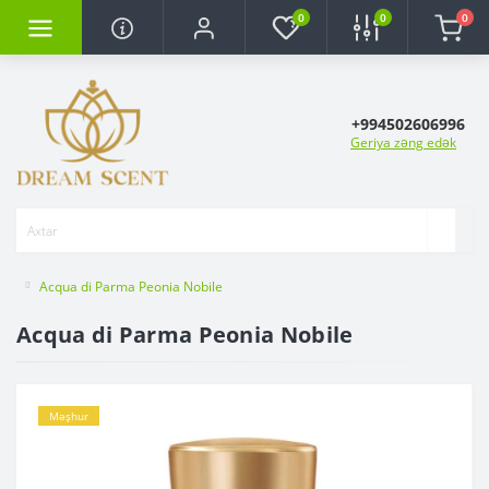
0
0
0
+994502606996
Geriya zəng edək
Acqua di Parma Peonia Nobile
Acqua di Parma Peonia Nobile
Məşhur