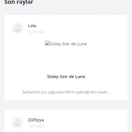
Son rəylər
Lalə
27/07/2026
Sisley Soir de Lune
Şərtləriniz çox uyğundur.Ətrin qalıcılığı ətri super...
Zülfiyyə
19/07/2026