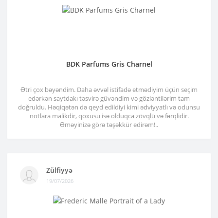
BDK Parfums Gris Charnel
Ətri çox bəyəndim. Daha əvvəl istifadə etmədiyim üçün seçim
edərkən saytdakı təsvirə güvəndim və gözləntilərim tam
doğruldu. Həqiqətən də qeyd edildiyi kimi ədviyyatlı və odunsu
notlara malikdir, qoxusu isə olduqca zövqlü və fərqlidir.
Əməyinizə görə təşəkkür edirəm!..
Zülfiyyə
19/07/2026