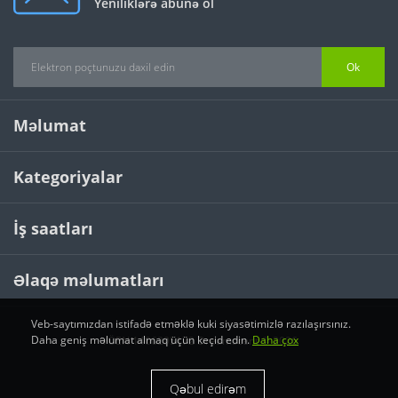
Yeniliklərə abunə ol
Ok
Məlumat
Kategoriyalar
İş saatları
Əlaqə məlumatları
Veb-saytımızdan istifadə etməklə kuki siyasətimizlə razılaşırsınız.
Daha geniş məlumat almaq üçün keçid edin.
Daha çox
VÖEN 1406295172 Dreamscent © 2026
Qəbul edirəm