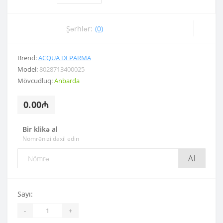
Şərhlər:
(0)
Brend:
ACQUA DI PARMA
Model:
8028713400025
Mövcudluq:
Anbarda
0.00₼
Bir klikə al
Nömrənizi daxil edin
Al
Sayı:
-
+