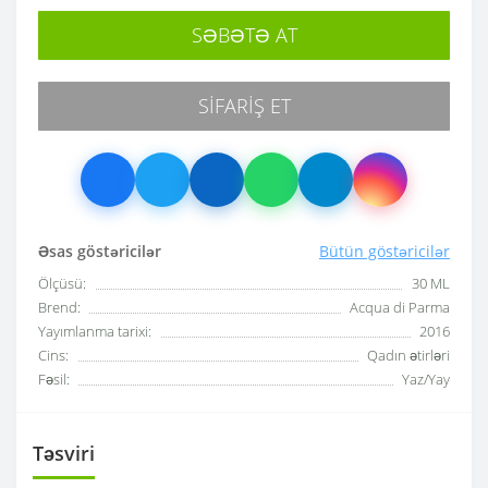
SƏBƏTƏ AT
SIFARIŞ ET
Əsas göstəricilər
Bütün göstəricilər
Ölçüsü:
30 ML
Brend:
Acqua di Parma
Yayımlanma tarixi:
2016
Cins:
Qadın ətirləri
Fəsil:
Yaz/Yay
Təsviri