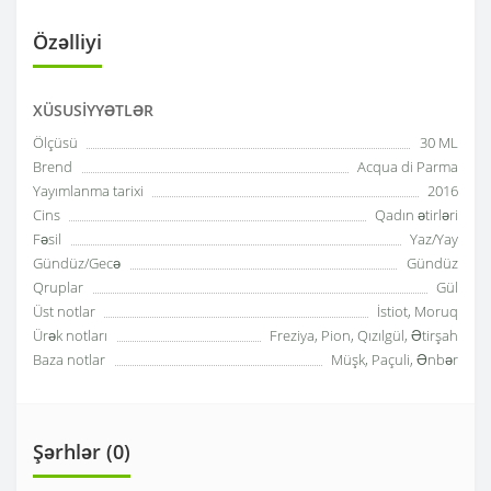
Özəlliyi
XÜSUSIYYƏTLƏR
Ölçüsü
30 ML
Brend
Acqua di Parma
Yayımlanma tarixi
2016
Cins
Qadın ətirləri
Fəsil
Yaz/Yay
Gündüz/Gecə
Gündüz
Qruplar
Gül
Üst notlar
İstiot, Moruq
Ürək notları
Freziya, Pion, Qızılgül, Ətirşah
Baza notlar
Müşk, Paçuli, Ənbər
Şərhlər (0)