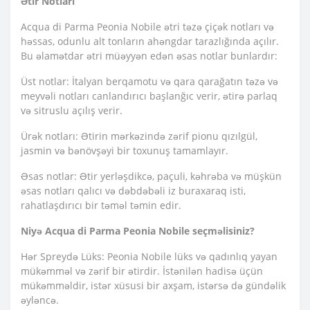
Ətir Notları
Acqua di Parma Peonia Nobile ətri təzə çiçək notları və
həssas, odunlu alt tonların ahəngdar tarazlığında açılır.
Bu əlamətdar ətri müəyyən edən əsas notlar bunlardır:
Üst notlar: İtalyan berqamotu və qara qarağatın təzə və
meyvəli notları canlandırıcı başlanğıc verir, ətirə parlaq
və sitruslu açılış verir.
Ürək notları: Ətirin mərkəzində zərif pionu qızılgül,
jasmin və bənövşəyi bir toxunuş tamamlayır.
Əsas notlar: Ətir yerləşdikcə, paçuli, kəhrəba və müşkün
əsas notları qalıcı və dəbdəbəli iz buraxaraq isti,
rahatlaşdırıcı bir təməl təmin edir.
Niyə Acqua di Parma Peonia Nobile seçməlisiniz?
Hər Spreydə Lüks: Peonia Nobile lüks və qadınlıq yayan
mükəmməl və zərif bir ətirdir. İstənilən hadisə üçün
mükəmməldir, istər xüsusi bir axşam, istərsə də gündəlik
əyləncə.