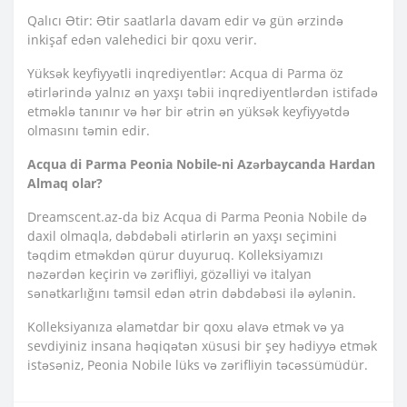
Qalıcı Ətir: Ətir saatlarla davam edir və gün ərzində
inkişaf edən valehedici bir qoxu verir.
Yüksək keyfiyyətli inqrediyentlər: Acqua di Parma öz
ətirlərində yalnız ən yaxşı təbii inqrediyentlərdən istifadə
etməklə tanınır və hər bir ətrin ən yüksək keyfiyyətdə
olmasını təmin edir.
Acqua di Parma Peonia Nobile-ni Azərbaycanda Hardan
Almaq olar?
Dreamscent.az-da biz Acqua di Parma Peonia Nobile də
daxil olmaqla, dəbdəbəli ətirlərin ən yaxşı seçimini
təqdim etməkdən qürur duyuruq. Kolleksiyamızı
nəzərdən keçirin və zərifliyi, gözəlliyi və italyan
sənətkarlığını təmsil edən ətrin dəbdəbəsi ilə əylənin.
Kolleksiyanıza əlamətdar bir qoxu əlavə etmək və ya
sevdiyiniz insana həqiqətən xüsusi bir şey hədiyyə etmək
istəsəniz, Peonia Nobile lüks və zərifliyin təcəssümüdür.