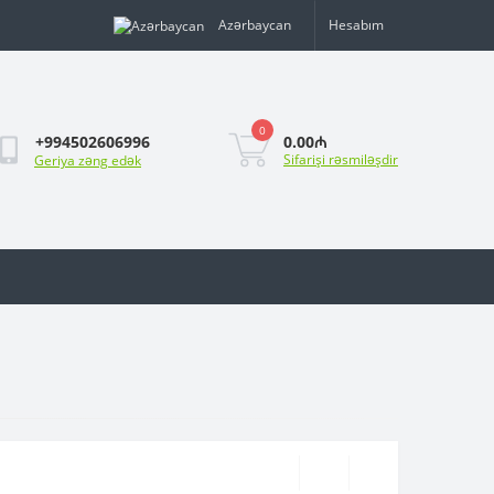
Azərbaycan
Hesabım
0
0.00₼
+994502606996
Sifarişi rəsmiləşdir
Geriya zəng edək