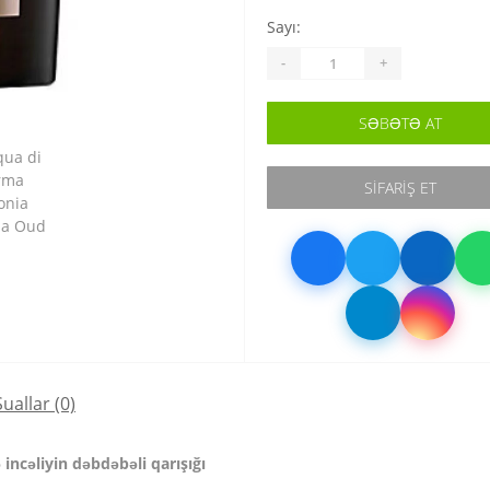
Sayı:
-
+
SƏBƏTƏ AT
SIFARIŞ ET
Suallar
(0)
incəliyin dəbdəbəli qarışığı