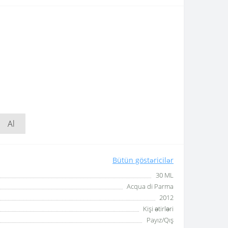
Al
Bütün göstəricilər
30 ML
Acqua di Parma
2012
Kişi ətirləri
Payız/Qış