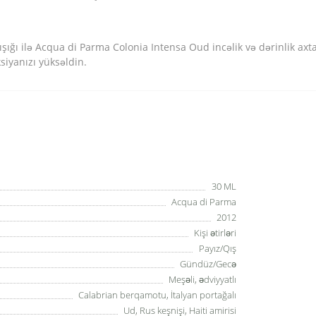
ığı ilə Acqua di Parma Colonia Intensa Oud incəlik və dərinlik axta
siyanızı yüksəldin.
30 ML
Acqua di Parma
2012
Kişi ətirləri
Payız/Qış
Gündüz/Gecə
Meşəli, ədviyyatlı
Calabrian berqamotu, İtalyan portağalı
Ud, Rus keşnişi, Haiti amirisi