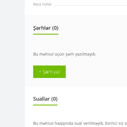
Baza notlar
Şərhlər (0)
Bu məhsul üçün şərh yazılmayıb.
+ Şərh yaz
Suallar
(0)
Bu məhsul haqqında sual verilməyib, birinci siz 