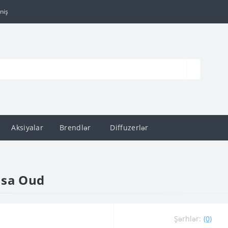
niş
Aksiyalar
Brendlər
Diffuzerlər
nsa Oud
Şərhlər:
(0)