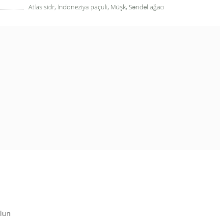
Atlas sidr, İndoneziya paçuli, Müşk, Səndəl ağacı
olun