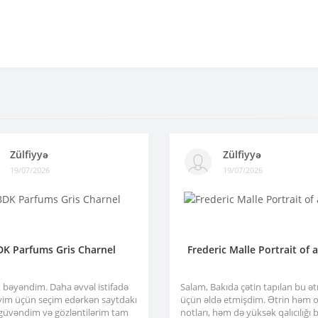
Zülfiyyə
Zülfiyyə
19/07/2026
19/07/2026
DK Parfums Gris Charnel
Frederic Malle Portrait of 
x bəyəndim. Daha əvvəl istifadə
Salam, Bakıda çətin tapılan bu ə
im üçün seçim edərkən saytdakı
üçün əldə etmişdim. Ətrin həm or
 güvəndim və gözləntilərim tam
notları, həm də yüksək qalıcılığı b