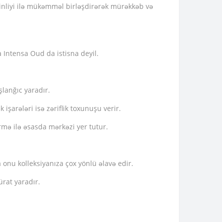
ərinliyi ilə mükəmməl birləşdirərək mürəkkəb və
 Intensa Oud da istisna deyil.
şlanğıc yaradır.
k işarələri isə zəriflik toxunuşu verir.
mə ilə əsasda mərkəzi yer tutur.
 onu kolleksiyanıza çox yönlü əlavə edir.
ürat yaradır.