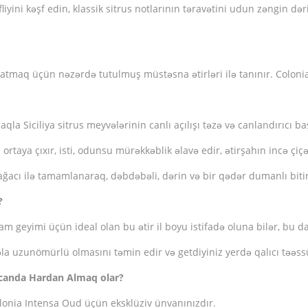
liyini kəşf edin, klassik sitrus notlarının təravətini udun zəngin d
yatmaq üçün nəzərdə tutulmuş müstəsna ətirləri ilə tanınır. Colonia
la Siciliya sitrus meyvələrinin canlı açılışı təzə və canlandırıcı ba
 ortaya çıxır, isti, odunsu mürəkkəblik əlavə edir, ətirşahın incə çiçə
ğacı ilə tamamlanaraq, dəbdəbəli, dərin və bir qədər dumanlı bitir
?
geyimi üçün ideal olan bu ətir il boyu istifadə oluna bilər, bu da
əla uzunömürlü olmasını təmin edir və getdiyiniz yerdə qalıcı təəss
canda Hardan Almaq olar?
nia Intensa Oud üçün eksklüziv ünvanınızdır.