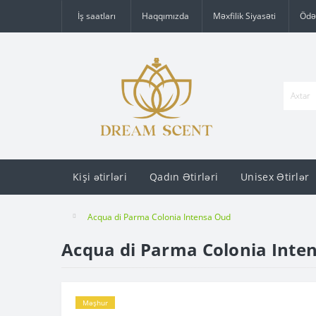
İş saatları
Haqqımızda
Məxfilik Siyasəti
Ödə
Kişi ətirləri
Qadın Ətirləri
Unisex Ətirlər
Acqua di Parma Colonia Intensa Oud
Acqua di Parma Colonia Inte
Məşhur