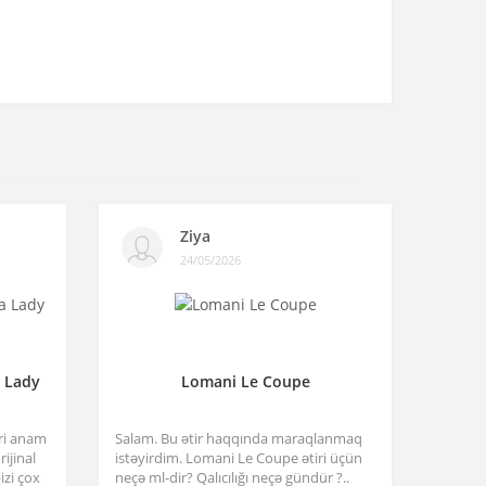
Ziya
24/05/2026
a Lady
Lomani Le Coupe
tri anam
Salam. Bu ətir haqqında maraqlanmaq
ijinal
istəyirdim. Lomani Le Coupe ətiri üçün
izi çox
neçə ml-dir? Qalıcılığı neçə gündür ?..