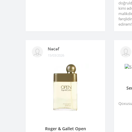
doğruld
kimi əd
malikdi
fərqlid
edirəm!.
Nəcəf
15/03/2026
Se
Qoxusu 
Roger & Gallet Open