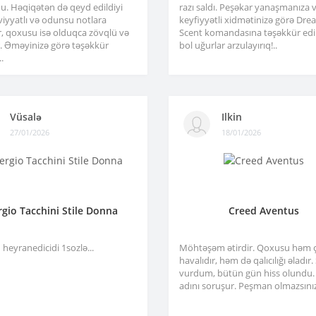
u. Həqiqətən də qeyd edildiyi
razı saldı. Peşəkar yanaşmanıza 
viyyatlı və odunsu notlara
keyfiyyətli xidmətinizə görə Dre
r, qoxusu isə olduqca zövqlü və
Scent komandasına təşəkkür edir
ir. Əməyinizə görə təşəkkür
bol uğurlar arzulayırıq!..
.
Vüsalə
Ilkin
27/01/2026
18/01/2026
rgio Tacchini Stile Donna
Creed Aventus
heyranedicidi 1sozlə...
Möhtəşəm ətirdir. Qoxusu həm 
havalıdır, həm də qalıcılığı əladır
vurdum, bütün gün hiss olundu.
adını soruşur. Peşman olmazsınız