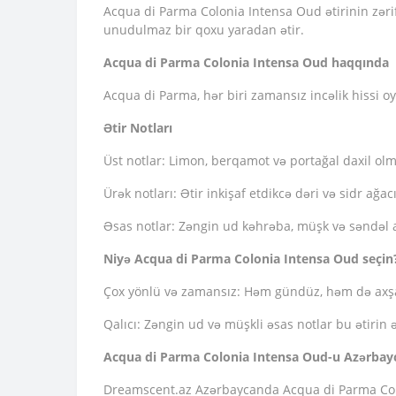
Acqua di Parma Colonia Intensa Oud ətirinin zərif
unudulmaz bir qoxu yaradan ətir.
Acqua di Parma Colonia Intensa Oud haqqında
Acqua di Parma, hər biri zamansız incəlik hissi o
Ətir Notları
Üst notlar: Limon, berqamot və portağal daxil olmaq
Ürək notları: Ətir inkişaf etdikcə dəri və sidr ağacı
Əsas notlar: Zəngin ud kəhrəba, müşk və səndəl a
Niyə Acqua di Parma Colonia Intensa Oud seçin
Çox yönlü və zamansız: Həm gündüz, həm də axşam 
Qalıcı: Zəngin ud və müşkli əsas notlar bu ətirin 
Acqua di Parma Colonia Intensa Oud-u Azərbay
Dreamscent.az Azərbaycanda Acqua di Parma Colo