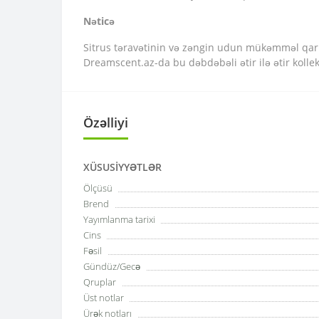
Nəticə
Sitrus təravətinin və zəngin udun mükəmməl qarış
Dreamscent.az-da bu dəbdəbəli ətir ilə ətir kollek
Özəlliyi
XÜSUSIYYƏTLƏR
Ölçüsü
Brend
Yayımlanma tarixi
Cins
Fəsil
Gündüz/Gecə
Qruplar
Üst notlar
Ürək notları