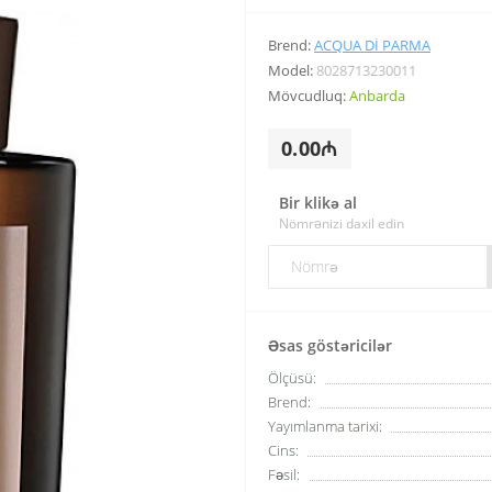
Brend:
ACQUA DI PARMA
Model:
8028713230011
Mövcudluq:
Anbarda
0.00₼
Bir klikə al
Nömrənizi daxil edin
Əsas göstəricilər
Ölçüsü:
Brend:
Yayımlanma tarixi:
Cins:
Fəsil: