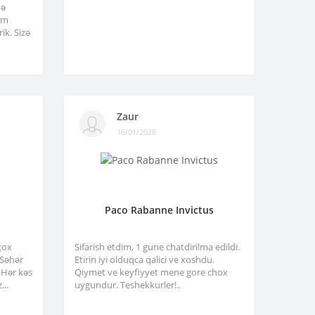
və
am
ik. Sizə
Zaur
16/01/2026
Paco Rabanne Invictus
çox
Sifarish etdim, 1 gune chatdirilma edildi.
. Səhər
Etirin iyi olduqca qalici ve xoshdu.
 Hər kəs
Qiymet ve keyfiyyet mene gore chox
...
uygundur. Teshekkurler!..