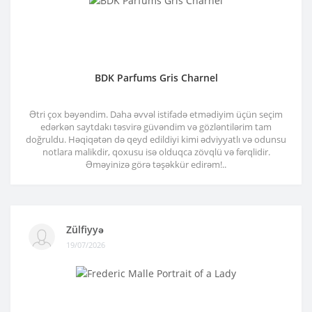
BDK Parfums Gris Charnel
Ətri çox bəyəndim. Daha əvvəl istifadə etmədiyim üçün seçim
edərkən saytdakı təsvirə güvəndim və gözləntilərim tam
doğruldu. Həqiqətən də qeyd edildiyi kimi ədviyyatlı və odunsu
notlara malikdir, qoxusu isə olduqca zövqlü və fərqlidir.
Əməyinizə görə təşəkkür edirəm!..
Zülfiyyə
19/07/2026