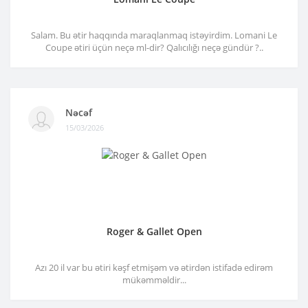
Salam. Bu ətir haqqında maraqlanmaq istəyirdim. Lomani Le
Coupe ətiri üçün neçə ml-dir? Qalıcılığı neçə gündür ?..
Nəcəf
15/03/2026
Roger & Gallet Open
Azı 20 il var bu ətiri kəşf etmişəm və ətirdən istifadə edirəm
mükəmməldir...