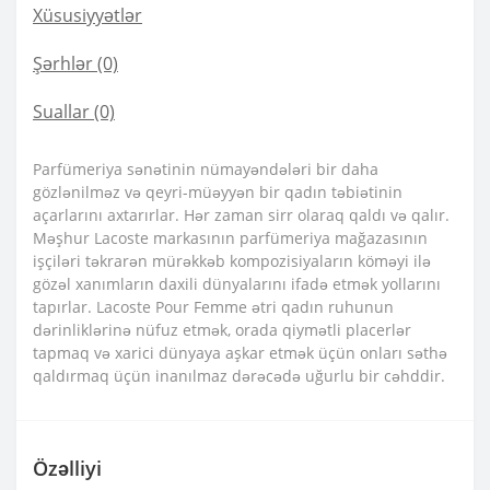
Xüsusiyyətlər
Şərhlər (0)
Suallar
(0)
Parfümeriya sənətinin nümayəndələri bir daha
gözlənilməz və qeyri-müəyyən bir qadın təbiətinin
açarlarını axtarırlar. Hər zaman sirr olaraq qaldı və qalır.
Məşhur Lacoste markasının parfümeriya mağazasının
işçiləri təkrarən mürəkkəb kompozisiyaların köməyi ilə
gözəl xanımların daxili dünyalarını ifadə etmək yollarını
tapırlar. Lacoste Pour Femme ətri qadın ruhunun
dərinliklərinə nüfuz etmək, orada qiymətli placerlər
tapmaq və xarici dünyaya aşkar etmək üçün onları səthə
qaldırmaq üçün inanılmaz dərəcədə uğurlu bir cəhddir.
Özəlliyi