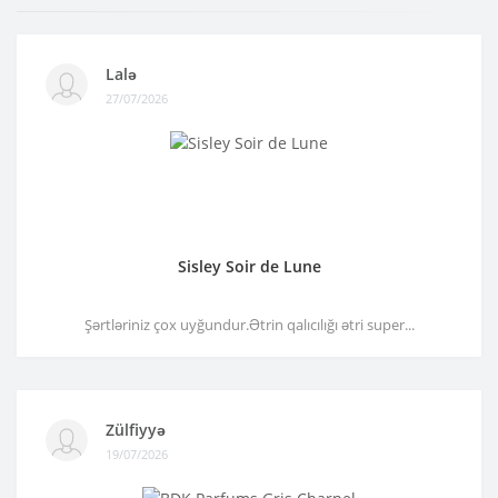
Lalə
27/07/2026
Sisley Soir de Lune
Şərtləriniz çox uyğundur.Ətrin qalıcılığı ətri super...
Zülfiyyə
19/07/2026