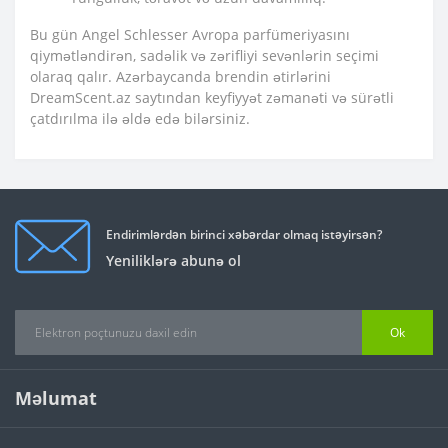
Bu gün
Angel Schlesser
Avropa parfümeriyasını
qiymətləndirən, sadəlik və zərifliyi sevənlərin seçimi
olaraq qalır. Azərbaycanda brendin ətirlərini
DreamScent.az
saytından keyfiyyət zəmanəti və sürətli
çatdırılma ilə əldə edə bilərsiniz.
Endirimlərdən birinci xəbərdar olmaq istəyirsən?
Yeniliklərə abunə ol
Ok
Məlumat