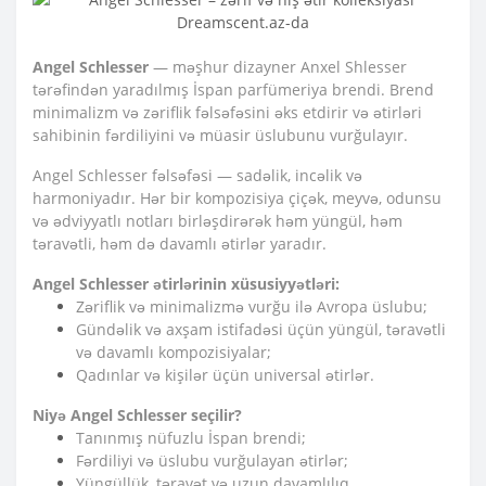
Angel Schlesser
— məşhur dizayner Anxel Shlesser
tərəfindən yaradılmış İspan parfümeriya brendi.
Brend
minimalizm və zəriflik fəlsəfəsini əks etdirir və ətirləri
sahibinin fərdiliyini və müasir üslubunu vurğulayır.
Angel Schlesser fəlsəfəsi
— sadəlik, incəlik və
harmoniyadır. Hər bir kompozisiya çiçək, meyvə, odunsu
və ədviyyatlı notları birləşdirərək həm yüngül, həm
təravətli, həm də davamlı ətirlər yaradır.
Angel Schlesser ətirlərinin xüsusiyyətləri:
Zəriflik və minimalizmə vurğu ilə Avropa üslubu;
Gündəlik və axşam istifadəsi üçün yüngül, təravətli
və davamlı kompozisiyalar;
Qadınlar və kişilər üçün universal ətirlər.
Niyə Angel Schlesser seçilir?
Tanınmış nüfuzlu İspan brendi;
Fərdiliyi və üslubu vurğulayan ətirlər;
Yüngüllük, təravət və uzun davamlılıq.