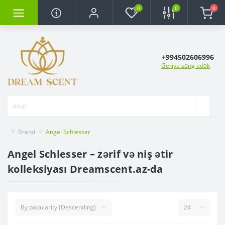
0
0
0
+994502606996
Geriya zəng edək
Brend
Angel Schlesser
Angel Schlesser – zərif və niş ətir
kolleksiyası Dreamscent.az-da