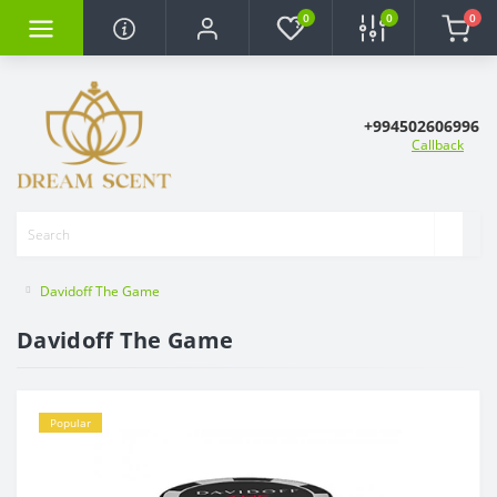
0
0
0
+994502606996
Callback
Davidoff The Game
Davidoff The Game
Popular