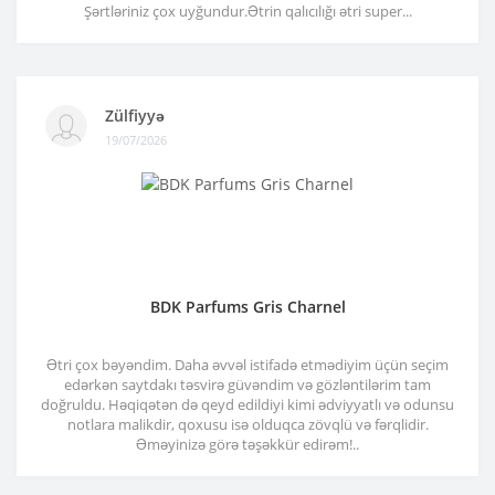
Şərtləriniz çox uyğundur.Ətrin qalıcılığı ətri super...
Zülfiyyə
19/07/2026
BDK Parfums Gris Charnel
Ətri çox bəyəndim. Daha əvvəl istifadə etmədiyim üçün seçim
edərkən saytdakı təsvirə güvəndim və gözləntilərim tam
doğruldu. Həqiqətən də qeyd edildiyi kimi ədviyyatlı və odunsu
notlara malikdir, qoxusu isə olduqca zövqlü və fərqlidir.
Əməyinizə görə təşəkkür edirəm!..