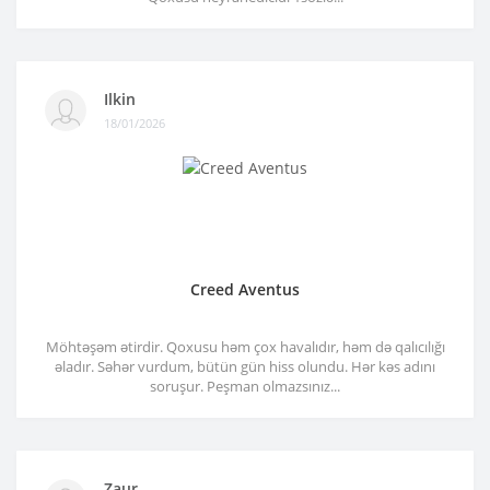
Ilkin
18/01/2026
Creed Aventus
Möhtəşəm ətirdir. Qoxusu həm çox havalıdır, həm də qalıcılığı
əladır. Səhər vurdum, bütün gün hiss olundu. Hər kəs adını
soruşur. Peşman olmazsınız...
Zaur