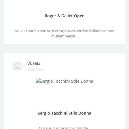
Roger & Gallet Open
Azı 20 il var bu ətiri kəşf etmişəm və ətirdən istifadə edirəm
mükəmməldir...
Vüsalə
27/01/2026
Sergio Tacchini Stile Donna
Qoxusu heyranedicidi 1sozlə...