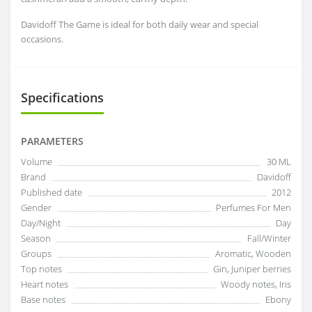
Davidoff The Game is ideal for both daily wear and special
occasions.
Specifications
PARAMETERS
Volume
30 ML
Brand
Davidoff
Published date
2012
Gender
Perfumes For Men
Day/Night
Day
Season
Fall/Winter
Groups
Aromatic, Wooden
Top notes
Gin, Juniper berries
Heart notes
Woody notes, Iris
Base notes
Ebony