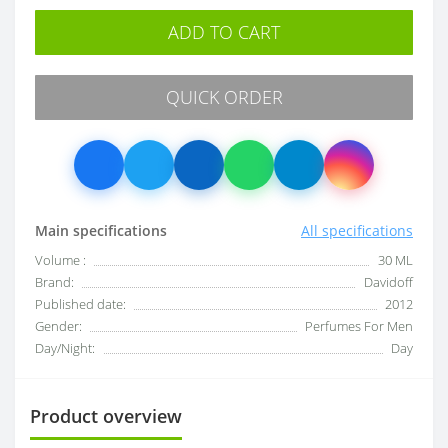
ADD TO CART
QUICK ORDER
Main specifications
All specifications
Volume :
30 ML
Brand:
Davidoff
Published date:
2012
Gender:
Perfumes For Men
Day/Night:
Day
Product overview