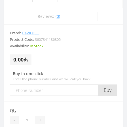
Reviews:
(0)
Brand:
DAVIDOFF
Product Code:
3607341186805
Availability:
In Stock
0.00₼
Buy in one click
Enter the phone number and we will call you back
Buy
Qty:
-
+