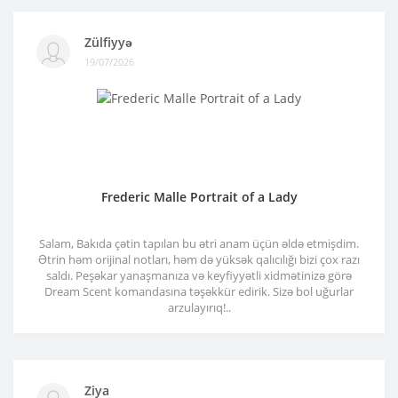
Zülfiyyə
19/07/2026
Frederic Malle Portrait of a Lady
Salam, Bakıda çətin tapılan bu ətri anam üçün əldə etmişdim.
Ətrin həm orijinal notları, həm də yüksək qalıcılığı bizi çox razı
saldı. Peşəkar yanaşmanıza və keyfiyyətli xidmətinizə görə
Dream Scent komandasına təşəkkür edirik. Sizə bol uğurlar
arzulayırıq!..
Ziya