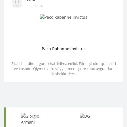
16/01/2026
Paco Rabanne Invictus
Sifarish etdim, 1 gune chatdirilma edildi. Etirin iyi olduqca qalici
ve xoshdu. Qiymet ve keyfiyyet mene gore chox uygundur.
Teshekkurler!..