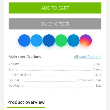
ADD TO CART
QUICK ORDER
Main specifications
All specifications
Volume :
30 ML
Brand:
Creed
Published date:
2011
Gender:
Unisex Perfumes
Day/Night:
Day
Product overview