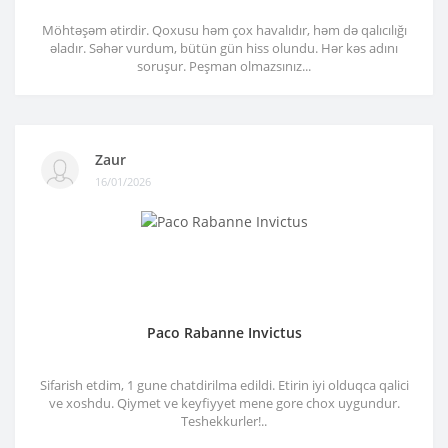
Möhtəşəm ətirdir. Qoxusu həm çox havalıdır, həm də qalıcılığı
əladır. Səhər vurdum, bütün gün hiss olundu. Hər kəs adını
soruşur. Peşman olmazsınız...
Zaur
16/01/2026
Paco Rabanne Invictus
Sifarish etdim, 1 gune chatdirilma edildi. Etirin iyi olduqca qalici
ve xoshdu. Qiymet ve keyfiyyet mene gore chox uygundur.
Teshekkurler!..