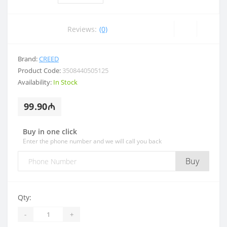
Reviews:
(0)
Brand:
CREED
Product Code:
3508440505125
Availability:
In Stock
99.90₼
Buy in one click
Enter the phone number and we will call you back
Buy
Qty:
-
+