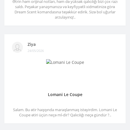
Ətrin həm orijinal notları, həm də yüksək qalıcılığı bizi çox razı
saldı. Peşəkar yanaşmanıza və keyfiyyətli xidmətinizə görə
Dream Scent komandasına təşəkkür edirik. Sizə bol uğurlar
arzulayırıq!..
Ziya
24/05/2026
Lomani Le Coupe
Salam. Bu ətir haqqında maraqlanmaq istəyirdim. Lomani Le
Coupe ətiri üçün neçə ml-dir? Qalıcılığı neçə gündür ?..