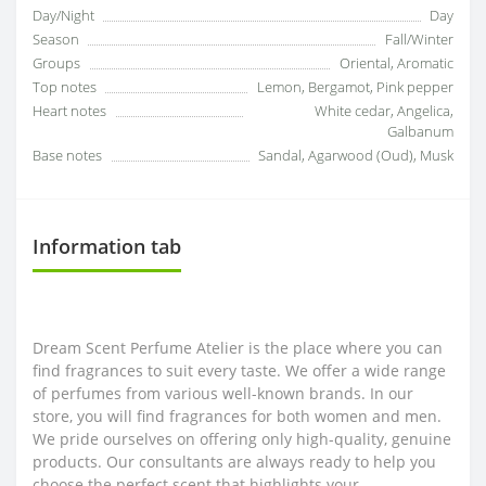
Day/Night
Day
Season
Fall/Winter
Groups
Oriental, Aromatic
Top notes
Lemon, Bergamot, Pink pepper
Heart notes
White cedar, Angelica,
Galbanum
Base notes
Sandal, Agarwood (Oud), Musk
Information tab
Dream Scent Perfume Atelier is the place where you can
find fragrances to suit every taste. We offer a wide range
of perfumes from various well-known brands. In our
store, you will find fragrances for both women and men.
We pride ourselves on offering only high-quality, genuine
products. Our consultants are always ready to help you
choose the perfect scent that highlights your