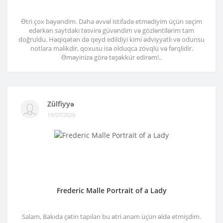
Ətri çox bəyəndim. Daha əvvəl istifadə etmədiyim üçün seçim
edərkən saytdakı təsvirə güvəndim və gözləntilərim tam
doğruldu. Həqiqətən də qeyd edildiyi kimi ədviyyatlı və odunsu
notlara malikdir, qoxusu isə olduqca zövqlü və fərqlidir.
Əməyinizə görə təşəkkür edirəm!..
Zülfiyyə
19/07/2026
Frederic Malle Portrait of a Lady
Salam, Bakıda çətin tapılan bu ətri anam üçün əldə etmişdim.