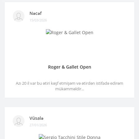
Nəcəf
15/03/2026
Roger & Gallet Open
Azı 20 il var bu ətiri kəşf etmişəm və ətirdən istifadə edirəm
mükəmməldir...
Vüsalə
27/01/2026