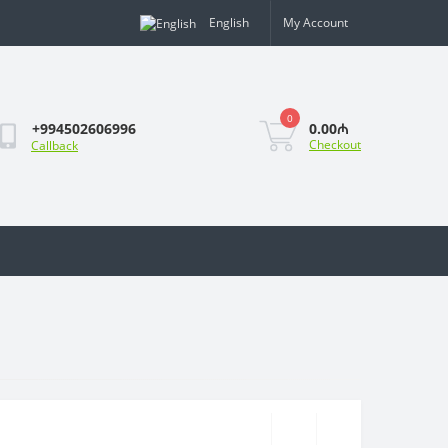
English
My Account
0
0.00₼
+994502606996
Checkout
Callback