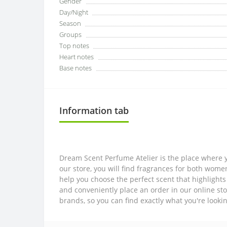
Gender
Day/Night
Season
Groups
Top notes
Heart notes
Base notes
Information tab
Dream Scent Perfume Atelier is the place where y
our store, you will find fragrances for both wom
help you choose the perfect scent that highlights
and conveniently place an order in our online sto
brands, so you can find exactly what you're looki