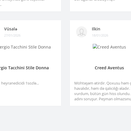
.
Vüsalə
Ilkin
27/01/2026
18/01/2026
rgio Tacchini Stile Donna
Creed Aventus
heyranedicidi 1sozlə...
Möhtəşəm ətirdir. Qoxusu həm 
havalıdır, həm də qalıcılığı əladır
vurdum, bütün gün hiss olundu.
adını soruşur. Peşman olmazsınız