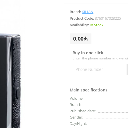
Brand:
KILIAN
Product Code:
3760167023225
Availability:
In Stock
0.00₼
Buy in one click
Enter the phone number and we wil
Main specifications
Volume :
Brand:
Published date:
Gender:
Day/Night: