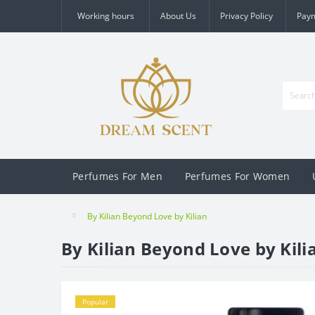
Working hours
About Us
Privacy Policy
Pay
Perfumes For Men
Perfumes For Women
By Kilian Beyond Love by Kilian
By Kilian Beyond Love by Kili
Popular