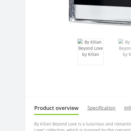
Product overview
Specification
In
By Kilian Beyond Love is a luxurious and romantic
Love" collection, which is inspired by the concept 