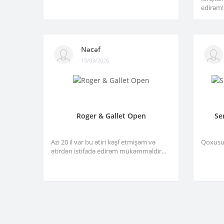
edirəm!.
Nəcəf
15/03/2026
Roger & Gallet Open
Se
Azı 20 il var bu ətiri kəşf etmişəm və
Qoxusu 
ətirdən istifadə edirəm mükəmməldir...