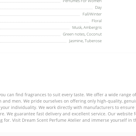
Perfumes For Women
Day
Fall/Winter
Floral
Musk, Ambergris
Green notes, Coconut
Jasmine, Tuberose
ou can find fragrances to suit every taste. We offer a wide range 
en and men. We pride ourselves on offering only high-quality, genu
 your individuality. We work directly with manufacturers to ensure 
re. We guarantee fast delivery and excellent service. Our website 
ng for. Visit Dream Scent Perfume Atelier and immerse yourself in t