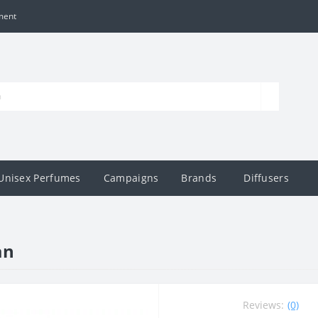
ment
Unisex Perfumes
Campaigns
Brands
Diffusers
an
Reviews:
(0)