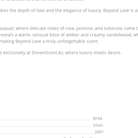
es the depth of love and the elegance of luxury, Beyond Love is an
ouquet, where delicate notes of rose, jasmine, and tuberose come 
t reveals a warm, sensual base of amber and creamy sandalwood, w
, making Beyond Love a truly unforgettable scent.
ce exclusively at DreamScent.Az, where luxury meets desire.
30 ML
Kilian
2007