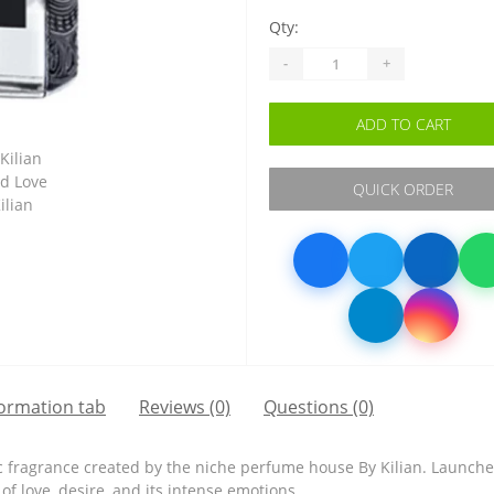
Qty:
-
+
ADD TO CART
QUICK ORDER
formation tab
Reviews (0)
Questions
(0)
 fragrance created by the niche perfume house By Kilian. Launched 
of love, desire, and its intense emotions.