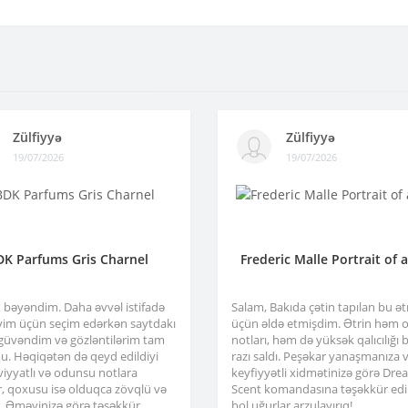
Zülfiyyə
Zülfiyyə
19/07/2026
19/07/2026
DK Parfums Gris Charnel
Frederic Malle Portrait of 
x bəyəndim. Daha əvvəl istifadə
Salam, Bakıda çətin tapılan bu ə
im üçün seçim edərkən saytdakı
üçün əldə etmişdim. Ətrin həm or
 güvəndim və gözləntilərim tam
notları, həm də yüksək qalıcılığı b
u. Həqiqətən də qeyd edildiyi
razı saldı. Peşəkar yanaşmanıza 
viyyatlı və odunsu notlara
keyfiyyətli xidmətinizə görə Dre
r, qoxusu isə olduqca zövqlü və
Scent komandasına təşəkkür edir
ir. Əməyinizə görə təşəkkür
bol uğurlar arzulayırıq!..