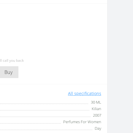
l call you back
Buy
All specifications
30 ML
Kilian
2007
Perfumes For Women
Day