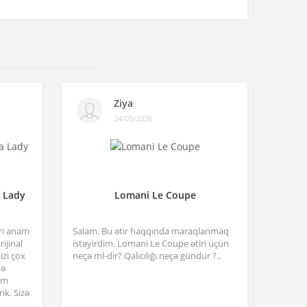
Ziya
24/05/2026
a Lady
Lomani Le Coupe
tri anam
Salam. Bu ətir haqqında maraqlanmaq
ijinal
istəyirdim. Lomani Le Coupe ətiri üçün
izi çox
neçə ml-dir? Qalıcılığı neçə gündür ?..
və
am
ik. Sizə