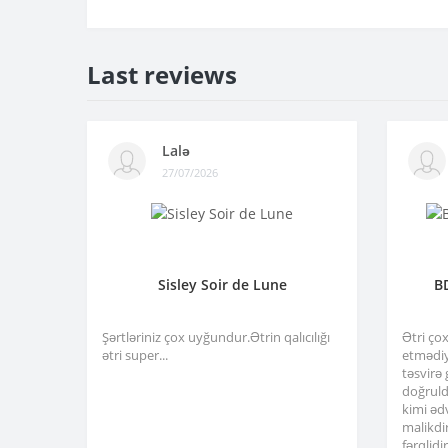
Last reviews
Lalə
27/07/2026
Sisley Soir de Lune
B
Şərtləriniz çox uyğundur.Ətrin qalıcılığı
Ətri ço
ətri super...
etmədiy
təsvirə
doğruld
kimi əd
malikdi
fərqlid