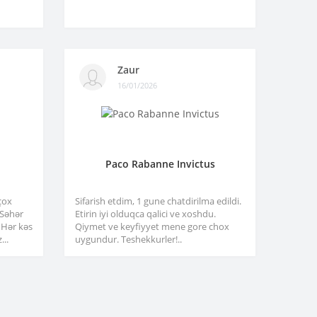
Zaur
16/01/2026
Paco Rabanne Invictus
çox
Sifarish etdim, 1 gune chatdirilma edildi.
. Səhər
Etirin iyi olduqca qalici ve xoshdu.
 Hər kəs
Qiymet ve keyfiyyet mene gore chox
...
uygundur. Teshekkurler!..