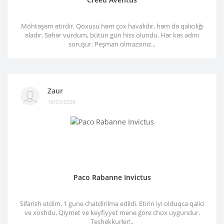
Möhtəşəm ətirdir. Qoxusu həm çox havalıdır, həm də qalıcılığı
əladır. Səhər vurdum, bütün gün hiss olundu. Hər kəs adını
soruşur. Peşman olmazsınız...
Zaur
16/01/2026
Paco Rabanne Invictus
Sifarish etdim, 1 gune chatdirilma edildi. Etirin iyi olduqca qalici
ve xoshdu. Qiymet ve keyfiyyet mene gore chox uygundur.
Teshekkurler!..