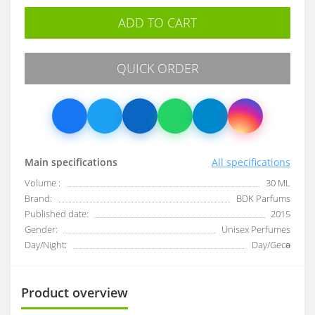
ADD TO CART
QUICK ORDER
Main specifications
All specifications
Volume :
30 ML
Brand:
BDK Parfums
Published date:
2015
Gender:
Unisex Perfumes
Day/Night:
Day/Gecə
Product overview