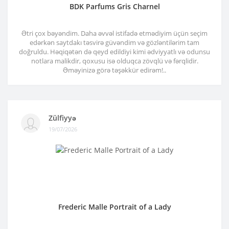
BDK Parfums Gris Charnel
Ətri çox bəyəndim. Daha əvvəl istifadə etmədiyim üçün seçim
edərkən saytdakı təsvirə güvəndim və gözləntilərim tam
doğruldu. Həqiqətən də qeyd edildiyi kimi ədviyyatlı və odunsu
notlara malikdir, qoxusu isə olduqca zövqlü və fərqlidir.
Əməyinizə görə təşəkkür edirəm!..
Zülfiyyə
19/07/2026
Frederic Malle Portrait of a Lady