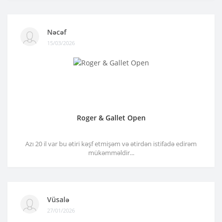
Nəcəf
15/03/2026
Roger & Gallet Open
Azı 20 il var bu ətiri kəşf etmişəm və ətirdən istifadə edirəm
mükəmməldir...
Vüsalə
27/01/2026