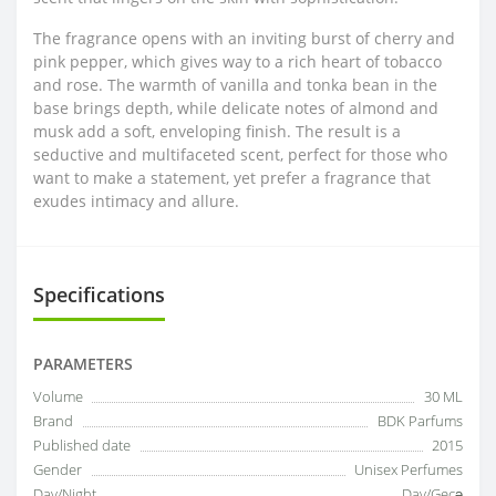
The fragrance opens with an inviting burst of cherry and
pink pepper, which gives way to a rich heart of tobacco
and rose. The warmth of vanilla and tonka bean in the
base brings depth, while delicate notes of almond and
musk add a soft, enveloping finish. The result is a
seductive and multifaceted scent, perfect for those who
want to make a statement, yet prefer a fragrance that
exudes intimacy and allure.
Specifications
PARAMETERS
Volume
30 ML
Brand
BDK Parfums
Published date
2015
Gender
Unisex Perfumes
Day/Night
Day/Gecə