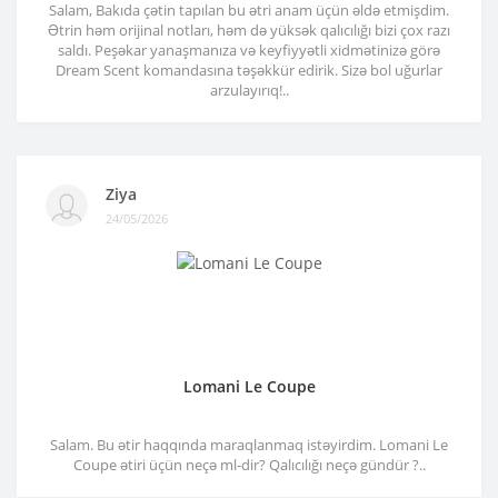
Salam, Bakıda çətin tapılan bu ətri anam üçün əldə etmişdim.
Ətrin həm orijinal notları, həm də yüksək qalıcılığı bizi çox razı
saldı. Peşəkar yanaşmanıza və keyfiyyətli xidmətinizə görə
Dream Scent komandasına təşəkkür edirik. Sizə bol uğurlar
arzulayırıq!..
Ziya
24/05/2026
Lomani Le Coupe
Salam. Bu ətir haqqında maraqlanmaq istəyirdim. Lomani Le
Coupe ətiri üçün neçə ml-dir? Qalıcılığı neçə gündür ?..