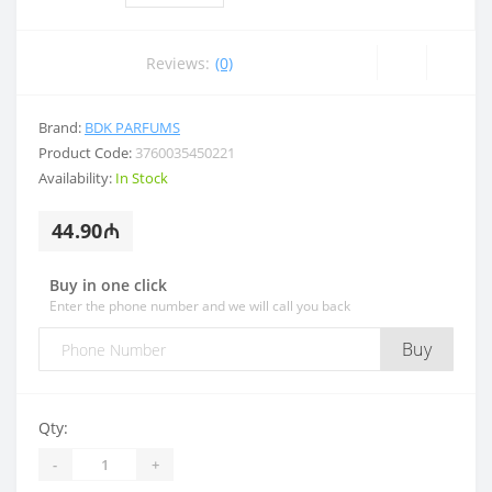
Reviews:
(0)
Brand:
BDK PARFUMS
Product Code:
3760035450221
Availability:
In Stock
44.90₼
Buy in one click
Enter the phone number and we will call you back
Buy
Qty:
-
+