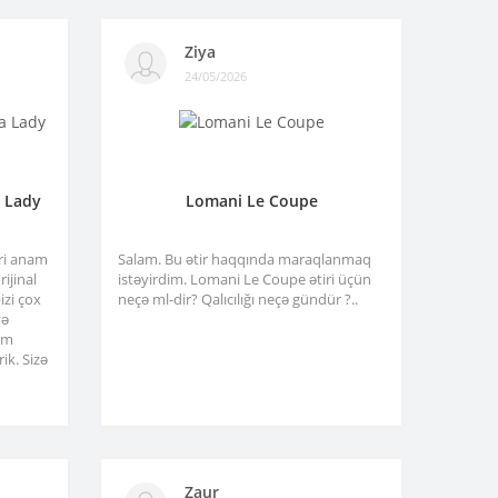
Ziya
24/05/2026
a Lady
Lomani Le Coupe
tri anam
Salam. Bu ətir haqqında maraqlanmaq
ijinal
istəyirdim. Lomani Le Coupe ətiri üçün
izi çox
neçə ml-dir? Qalıcılığı neçə gündür ?..
və
am
ik. Sizə
Zaur