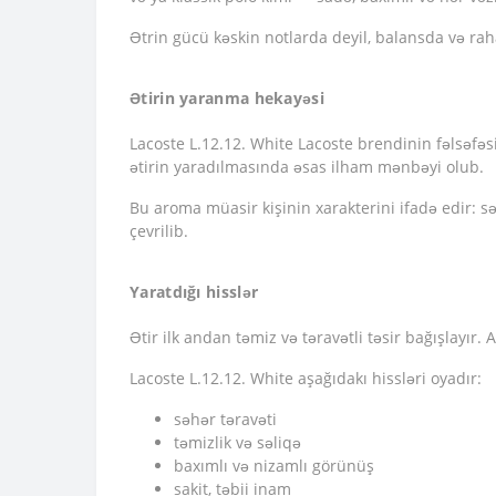
Ətrin gücü kəskin notlarda deyil, balansda və rah
Ətirin yaranma hekayəsi
Lacoste L.12.12. White Lacoste brendinin fəlsəfəsin
ətirin yaradılmasında əsas ilham mənbəyi olub.
Bu aroma müasir kişinin xarakterini ifadə edir: sə
çevrilib.
Yaratdığı hisslər
Ətir ilk andan təmiz və təravətli təsir bağışlayır.
Lacoste L.12.12. White aşağıdakı hissləri oyadır:
səhər təravəti
təmizlik və səliqə
baxımlı və nizamlı görünüş
sakit, təbii inam