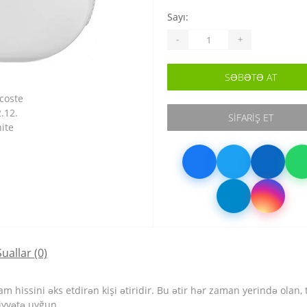
Sayı:
-
+
SƏBƏTƏ AT
SIFARIŞ ET
Suallar
(0)
nam hissini əks etdirən kişi ətiridir. Bu ətir hər zaman yerində olan,
ziyyətə uyğun.