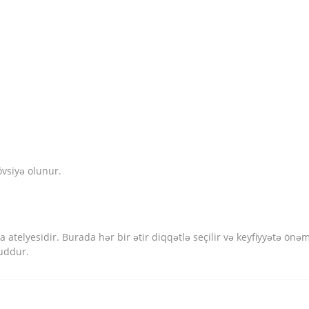
övsiyə olunur.
atelyesidir. Burada hər bir ətir diqqətlə seçilir və keyfiyyətə önəm 
uddur.