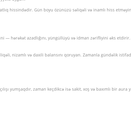
atlıq hissindədir. Gün boyu özünüzü səliqəli və inamlı hiss etməyi
i — hərəkət azadlığını, yüngüllüyü və idman zərifliyini əks etdirir. 
liqəli, nizamlı və daxili balansını qoruyan. Zamanla gündəlik istifad
 Açılışı yumşaqdır, zaman keçdikcə isə sakit, xoş və baxımlı bir aura y