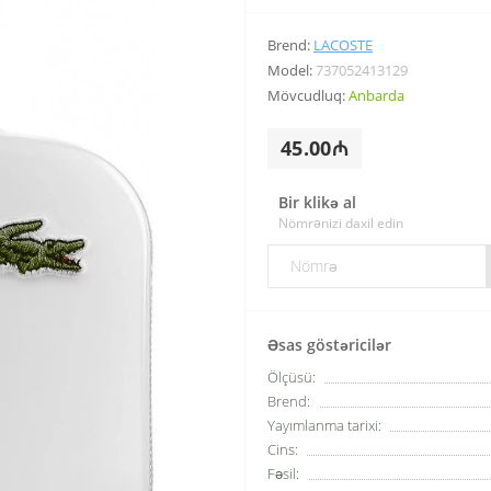
Brend:
LACOSTE
Model:
737052413129
Mövcudluq:
Anbarda
45.00₼
Bir klikə al
Nömrənizi daxil edin
Əsas göstəricilər
Ölçüsü:
Brend:
Yayımlanma tarixi:
Cins:
Fəsil: