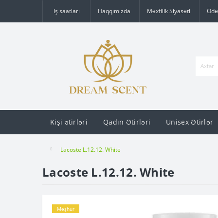
İş saatları
Haqqımızda
Məxfilik Siyasəti
Ödə
Kişi ətirləri
Qadın Ətirləri
Unisex Ətirlər
Lacoste L.12.12. White
Lacoste L.12.12. White
Məşhur