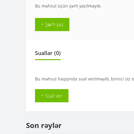
Bu məhsul üçün şərh yazılmayıb.
+ Şərh yaz
Suallar
(0)
Bu məhsul haqqında sual verilməyib, birinci siz 
+ Sual ver
Son rəylər