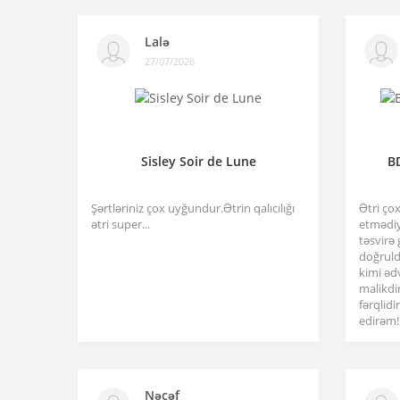
Lalə
27/07/2026
Sisley Soir de Lune
B
Şərtləriniz çox uyğundur.Ətrin qalıcılığı
Ətri ço
ətri super...
etmədiy
təsvirə
doğruld
kimi əd
malikdi
fərqlid
edirəm!.
Nəcəf