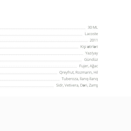
30 ML
Lacoste
2011
Kişi ətirləri
Yaz/yay
Gündüz
Fujer, Ağac
Qreyfrut, Rozmarin, Hil
Tuberoza, İlanq-İlanq
Sidr, Vetivera, Dəri, Zamş