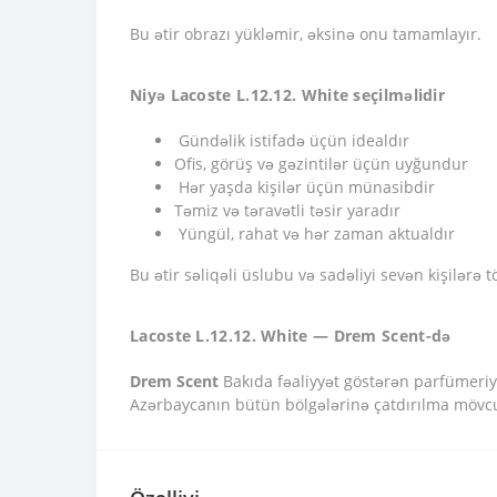
Bu ətir obrazı yükləmir, əksinə onu tamamlayır.
Niyə Lacoste L.12.12. White seçilməlidir
Gündəlik istifadə üçün idealdır
Ofis, görüş və gəzintilər üçün uyğundur
Hər yaşda kişilər üçün münasibdir
Təmiz və təravətli təsir yaradır
Yüngül, rahat və hər zaman aktualdır
Bu ətir səliqəli üslubu və sadəliyi sevən kişilərə t
Lacoste L.12.12. White — Drem Scent-də
Drem Scent
Bakıda fəaliyyət göstərən parfümeriya 
Azərbaycanın bütün bölgələrinə çatdırılma mövc