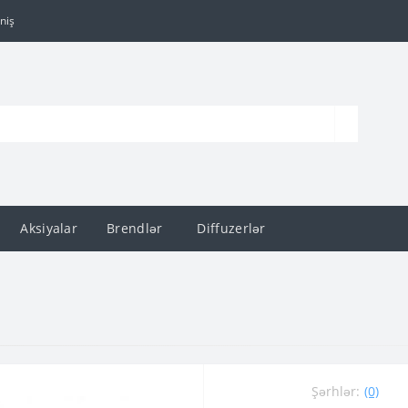
niş
Aksiyalar
Brendlər
Diffuzerlər
Şərhlər:
(0)