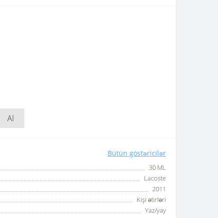
Al
Bütün göstəricilər
30 ML
Lacoste
2011
Kişi ətirləri
Yaz/yay