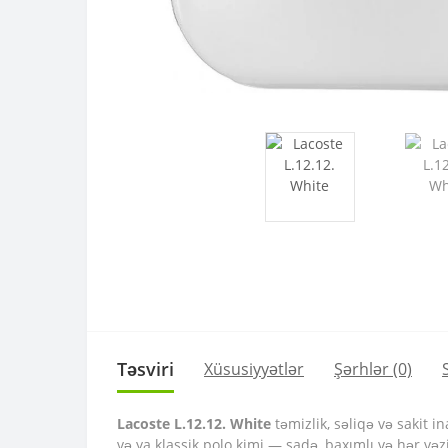
Təsviri
Xüsusiyyətlər
Şərhlər (0)
Lacoste L.12.12. White
təmizlik, səliqə və sakit i
və ya klassik polo kimi — sadə, baxımlı və hər və