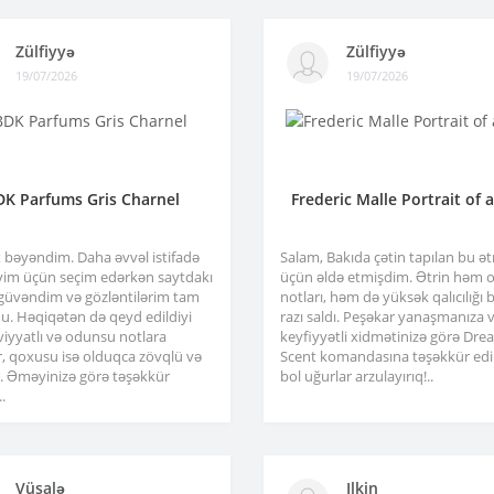
Zülfiyyə
Zülfiyyə
19/07/2026
19/07/2026
DK Parfums Gris Charnel
Frederic Malle Portrait of 
x bəyəndim. Daha əvvəl istifadə
Salam, Bakıda çətin tapılan bu ə
im üçün seçim edərkən saytdakı
üçün əldə etmişdim. Ətrin həm or
 güvəndim və gözləntilərim tam
notları, həm də yüksək qalıcılığı b
u. Həqiqətən də qeyd edildiyi
razı saldı. Peşəkar yanaşmanıza 
viyyatlı və odunsu notlara
keyfiyyətli xidmətinizə görə Dre
r, qoxusu isə olduqca zövqlü və
Scent komandasına təşəkkür edir
ir. Əməyinizə görə təşəkkür
bol uğurlar arzulayırıq!..
.
Vüsalə
Ilkin