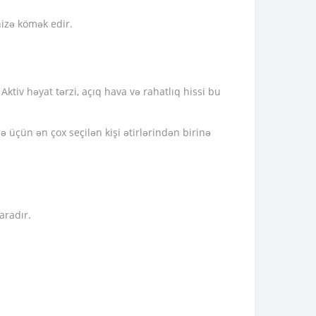
nizə kömək edir.
Aktiv həyat tərzi, açıq hava və rahatlıq hissi bu
ə üçün ən çox seçilən kişi ətirlərindən birinə
aradır.