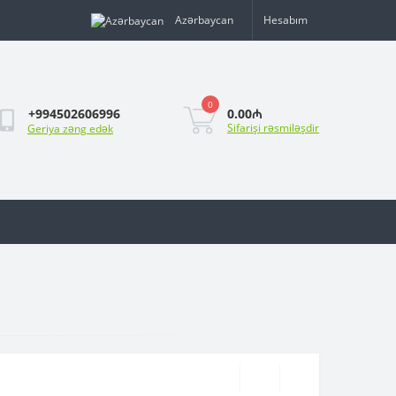
Azərbaycan
Hesabım
0
0.00₼
+994502606996
Sifarişi rəsmiləşdir
Geriya zəng edək